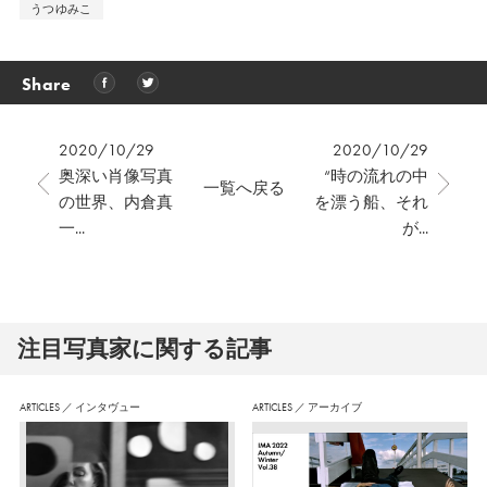
うつゆみこ
Share
2020/10/29
2020/10/29
奥深い肖像写真
“時の流れの中
一覧へ戻る
の世界、内倉真
を漂う船、それ
一...
が...
注⽬写真家に関する記事
ARTICLES
／
インタヴュー
ARTICLES
／
アーカイブ