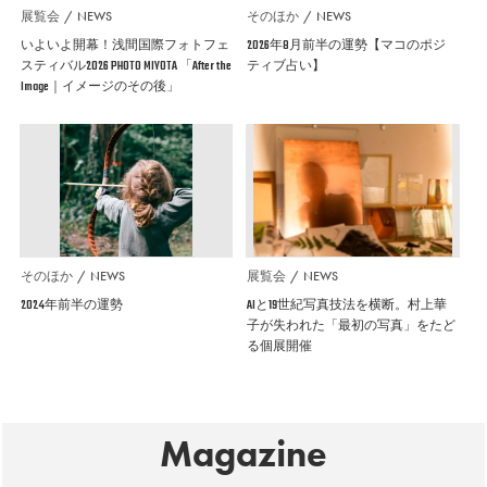
展覧会
NEWS
そのほか
NEWS
いよいよ開幕！浅間国際フォトフェ
2026年8月前半の運勢【マコのポジ
スティバル2026 PHOTO MIYOTA 「After the
ティブ占い】
Image｜イメージのその後」
そのほか
NEWS
展覧会
NEWS
2024年前半の運勢
AIと19世紀写真技法を横断。村上華
子が失われた「最初の写真」をたど
る個展開催
Magazine