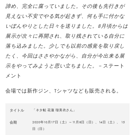
諦め、完全に腐っていました。その後も先行きが
見えない不安でやる気が起きず、何も手に付かな
いぼんやりとした日々を送りました。8月頃からは
展示が次々に再開され、取り残されている自分に
落ち込みました。少しでも以前の感覚を取り戻し
たく、今回はささやかながら、自分が今出来る展
示をやってみようと思い立ちました。
－ステート
メント
会場では新作ジン、Tシャツなども販売される。
タイトル
「ネタ帖 花蓮 瑠美衣さん」
会期
2020年10月17日（土）～11月8日（日）、14日（土）、 15
日（日）