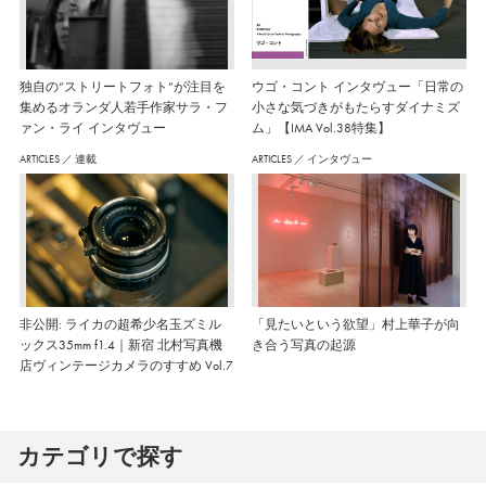
独自の“ストリートフォト”が注目を
ウゴ・コント インタヴュー「日常の
集めるオランダ人若手作家サラ・フ
小さな気づきがもたらすダイナミズ
ァン・ライ インタヴュー
ム」【IMA Vol.38特集】
ARTICLES
／
連載
ARTICLES
／
インタヴュー
非公開: ライカの超希少名玉ズミル
「見たいという欲望」村上華子が向
ックス35mm f1.4｜新宿 北村写真機
き合う写真の起源
店ヴィンテージカメラのすすめ Vol.7
カテゴリで探す