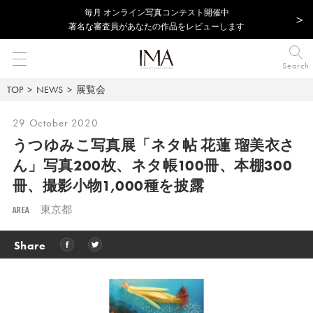
毎⽉ オンライン写真コンテスト開催中
著名な審査員があなたの作品をレビューします
Search
TOP
NEWS
展覧会
29 October 2020
うつゆみこ写真展「ネタ帖 花蓮 瑠美衣さ
ん」
写真200枚、ネタ帳100冊、本棚300
冊、撮影小物1,000種を披露
AREA
東京都
Share