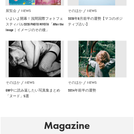
展覧会
NEWS
そのほか
NEWS
いよいよ開幕！浅間国際フォトフェ
2026年8月前半の運勢【マコのポジ
スティバル2026 PHOTO MIYOTA 「After the
ティブ占い】
Image｜イメージのその後」
そのほか
NEWS
そのほか
NEWS
GW中に読み返したい写真集まとめ
2024年前半の運勢
「ヌード」5選
Magazine