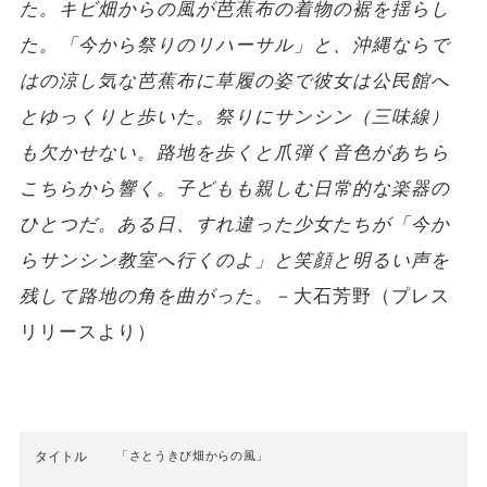
た。キビ畑からの風が芭蕉布の着物の裾を揺らし
た。「今から祭りのリハーサル」と、沖縄ならで
はの涼し気な芭蕉布に草履の姿で彼女は公民館へ
とゆっくりと歩いた。祭りにサンシン（三味線）
も欠かせない。路地を歩くと爪弾く音色があちら
こちらから響く。子どもも親しむ日常的な楽器の
ひとつだ。ある日、すれ違った少女たちが「今か
らサンシン教室へ行くのよ」と笑顔と明るい声を
残して路地の角を曲がった。
－大石芳野（プレス
リリースより）
タイトル
「さとうきび畑からの風」