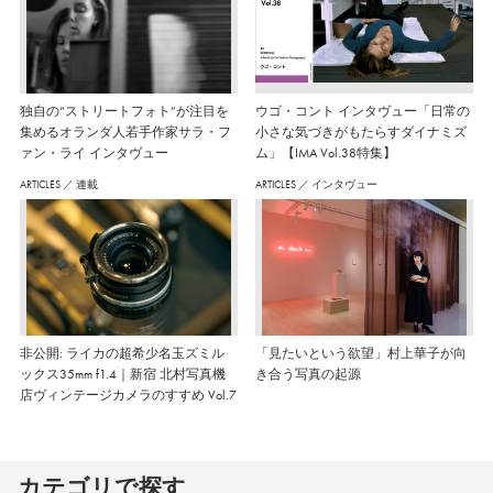
独自の“ストリートフォト”が注目を
ウゴ・コント インタヴュー「日常の
集めるオランダ人若手作家サラ・フ
小さな気づきがもたらすダイナミズ
ァン・ライ インタヴュー
ム」【IMA Vol.38特集】
ARTICLES
／
連載
ARTICLES
／
インタヴュー
非公開: ライカの超希少名玉ズミル
「見たいという欲望」村上華子が向
ックス35mm f1.4｜新宿 北村写真機
き合う写真の起源
店ヴィンテージカメラのすすめ Vol.7
カテゴリで探す