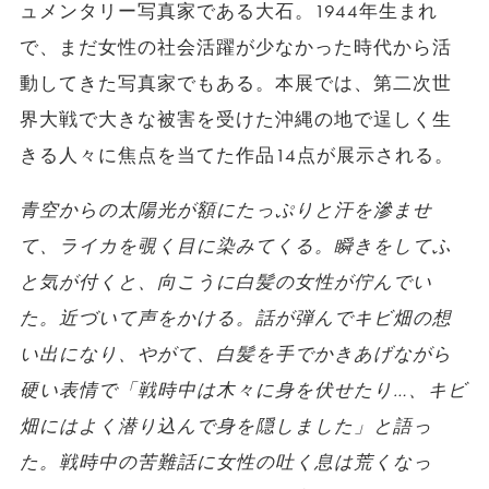
ュメンタリー写真家である大石。1944年生まれ
で、まだ女性の社会活躍が少なかった時代から活
動してきた写真家でもある。本展では、第二次世
界大戦で大きな被害を受けた沖縄の地で逞しく生
きる人々に焦点を当てた作品14点が展示される。
青空からの太陽光が額にたっぷりと汗を滲ませ
て、ライカを覗く目に染みてくる。瞬きをしてふ
と気が付くと、向こうに白髪の女性が佇んでい
た。近づいて声をかける。話が弾んでキビ畑の想
い出になり、やがて、白髪を手でかきあげながら
硬い表情で「戦時中は木々に身を伏せたり…、キビ
畑にはよく潜り込んで身を隠しました」と語っ
た。
戦時中の苦難話に女性の吐く息は荒くなっ