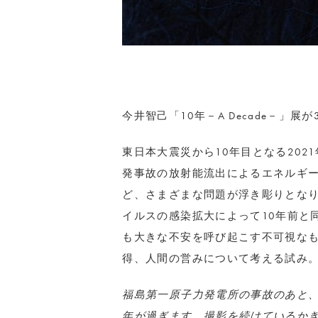
今井智己「10年－A Decade－」
東日本大震災から10年目となる20
発事故の放射能流出によるエネルギ
ど、さまざまな問題が浮き彫りとな
イルスの感染拡大によって10年前と
も大きな不安を呼び起こす不可視な
得、人間の営みについて考える試み
福島第一原子力発電所の事故のあと、
年が過ぎます。
撮影を続けているか