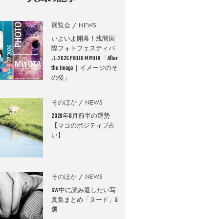
展覧会
NEWS
いよいよ開幕！浅間国
際フォトフェスティバ
ル2026 PHOTO MIYOTA 「After
the Image｜イメージのそ
の後」
そのほか
NEWS
2026年8月前半の運勢
【マコのポジティブ占
い】
そのほか
NEWS
GW中に読み返したい写
真集まとめ「ヌード」5
選