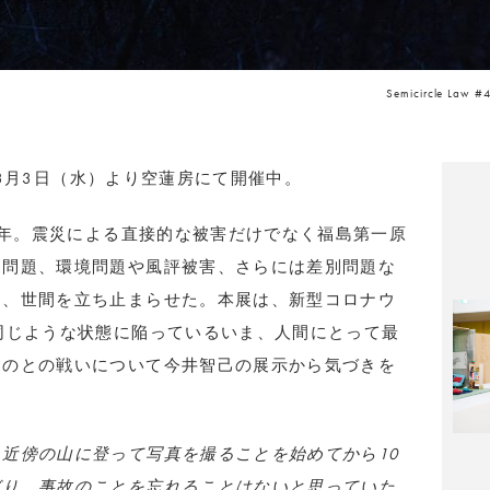
Semicircle Law 
展が3月3日（水）より空蓮房にて開催中。
21年。震災による直接的な被害だけでなく福島第一原
ー問題、環境問題や風評被害、さらには差別問題な
り、世間を立ち止まらせた。本展は、新型コロナウ
同じような状態に陥っているいま、人間にとって最
ものとの戦いについて今井智己の展示から気づきを
。
近傍の山に登って写真を撮ることを始めてから10
ぎり、事故のことを忘れることはないと思っていた