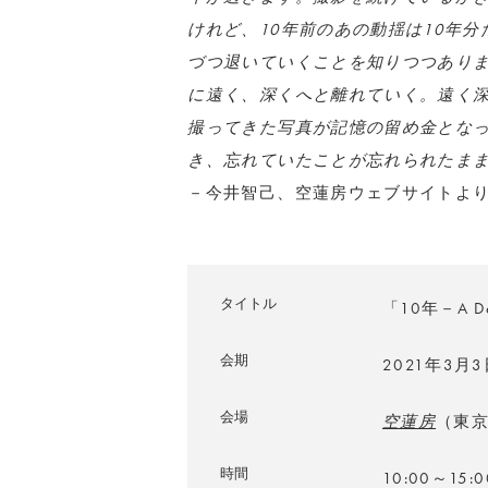
けれど、10年前のあの動揺は10年
づつ退いていくことを知りつつありま
に遠く、深くへと離れていく。
遠く
撮ってきた写真が記憶の留め金とな
き、忘れていたことが忘れられたま
－今井智己、空蓮房ウェブサイトよ
タイトル
「10年－A D
会期
2021年3月
会場
空蓮房
（東
時間
10:00～15: