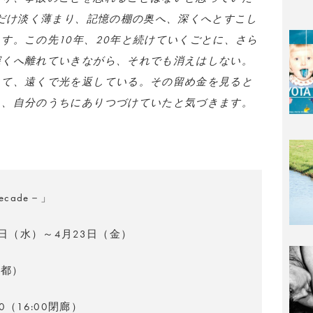
分だけ淡く薄まり、記憶の棚の奥へ、深くへとすこし
す。この先10年、20年と続けていくごとに、さら
深くへ離れていきながら、それでも消えはしない。
って、遠くで光を返している。その留め金を見ると
ま、自分のうちにありつづけていたと気づきます。
り
ecade－」
3日（水）～4月23日（金）
京都）
00（16:00閉廊）