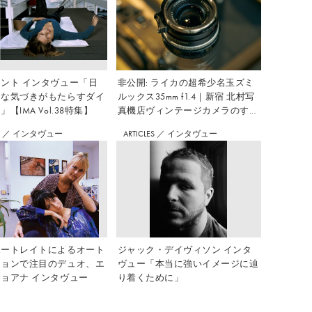
ント インタヴュー「日
非公開: ライカの超希少名玉ズミ
さな気づきがもたらすダイ
ルックス35mm f1.4｜新宿 北村写
【IMA Vol.38特集】
真機店ヴィンテージカメラのすす
め Vol.7
S
／
インタヴュー
ARTICLES
／
インタヴュー
ポートレイトによるオート
ジャック・デイヴィソン インタ
ションで注目のデュオ、エ
ヴュー「本当に強いイメージに辿
ョアナ インタヴュー
り着くために」