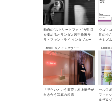
独自の“ストリートフォト”が注目
ウゴ・コ
を集めるオランダ人若手作家サ
常の小
ラ・ファン・ライ インタヴュー
ナミズム」
ARTICLES
／
インタヴュー
ARTICLE
「見たいという欲望」村上華子が
セルフ
向き合う写真の起源
フィク
ルザ＆ジ