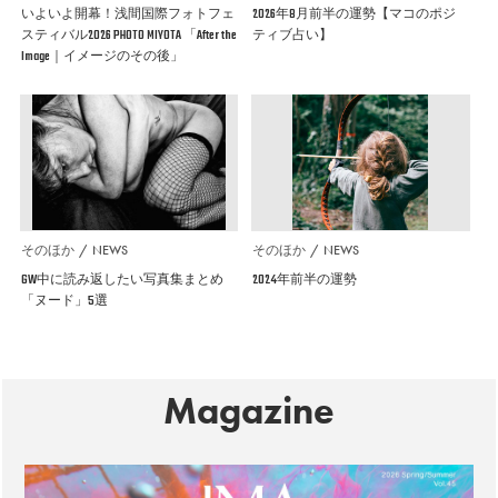
いよいよ開幕！浅間国際フォトフェ
2026年8月前半の運勢【マコのポジ
スティバル2026 PHOTO MIYOTA 「After the
ティブ占い】
Image｜イメージのその後」
そのほか
NEWS
そのほか
NEWS
GW中に読み返したい写真集まとめ
2024年前半の運勢
「ヌード」5選
Magazine