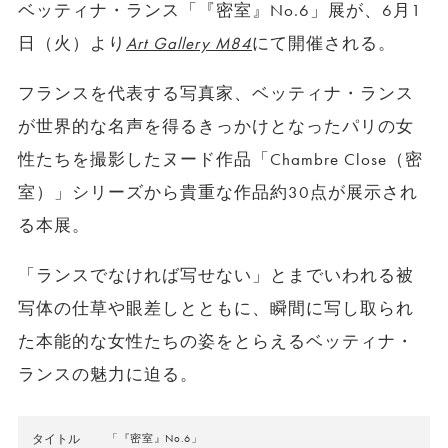
ベッティナ・ランス「『密室』No.6」展が、6月1
日（火）より
Art Gallery M84
にて開催される。
フランスを代表する写真家、ベッティナ・ランス
が世界的な名声を得るきっかけとなったパリの女
性たちを撮影したヌード作品「Chambre Close（密
室）」シリーズから貴重な作品約30点が展示され
る本展。
「ランスでなければ写せない」とまでいわれる被
写体の仕草や眼差しとともに、瞬間に写し取られ
た本能的な女性たちの姿をとらえるベッティナ・
ランスの魅力に迫る。
タイトル
「『密室』No.6」