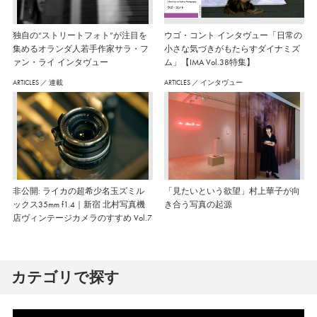
独自の“ストリートフォト”が注目を
ウゴ・コント インタヴュー「日常の
集めるオランダ人若手作家サラ・フ
小さな気づきがもたらすダイナミズ
ァン・ライ インタヴュー
ム」【IMA Vol.38特集】
ARTICLES
／
連載
ARTICLES
／
インタヴュー
非公開: ライカの超希少名玉ズミル
「見たいという欲望」村上華子が向
ックス35mm f1.4｜新宿 北村写真機
き合う写真の起源
店ヴィンテージカメラのすすめ Vol.7
カテゴリで探す