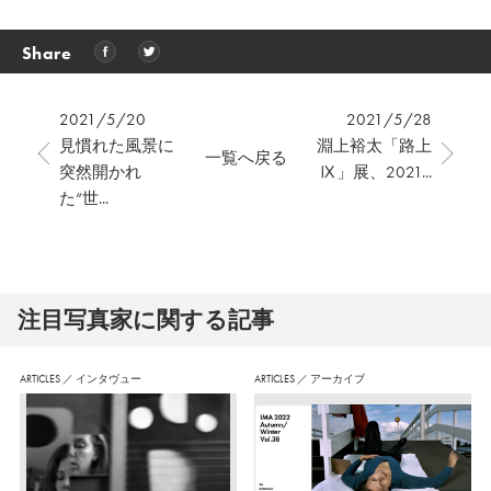
Share
2021/5/20
2021/5/28
見慣れた風景に
淵上裕太「路上
一覧へ戻る
突然開かれ
Ⅸ」展、2021...
た“世...
注⽬写真家に関する記事
ARTICLES
／
インタヴュー
ARTICLES
／
アーカイブ