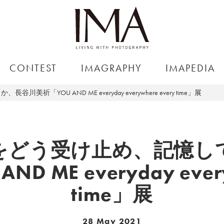
CONTEST
IMAGRAPHY
IMAPEDIA
YOU AND ME everyday everywhere every time」展
をどう受け止め、記憶し
D ME everyday every
time」展
28 May 2021