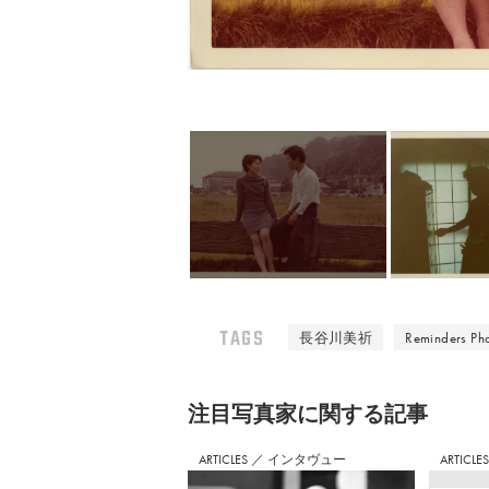
TAGS
長谷川美祈
Reminders Ph
注⽬写真家に関する記事
ARTICLES
／
インタヴュー
ARTICLE