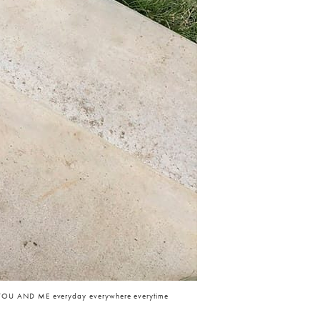
YOU AND ME everyday everywhere everytime