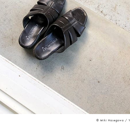
©︎ Miki Hasegawa / 