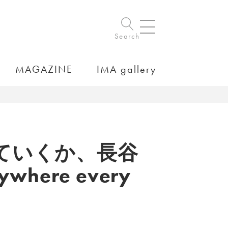
Search
MAGAZINE
IMA gallery
ていくか、長谷
where every