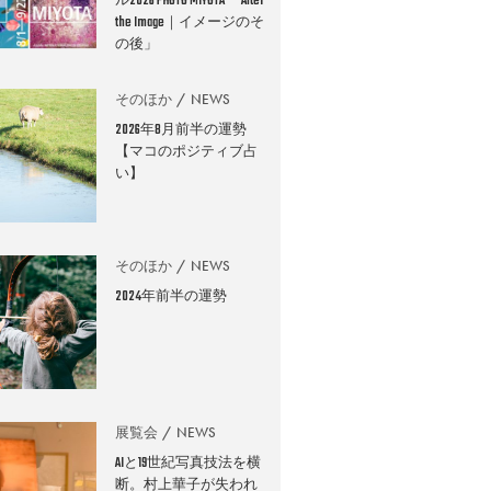
ル2026 PHOTO MIYOTA 「After
the Image｜イメージのそ
の後」
そのほか
NEWS
2026年8月前半の運勢
【マコのポジティブ占
い】
そのほか
NEWS
2024年前半の運勢
展覧会
NEWS
AIと19世紀写真技法を横
断。村上華子が失われ