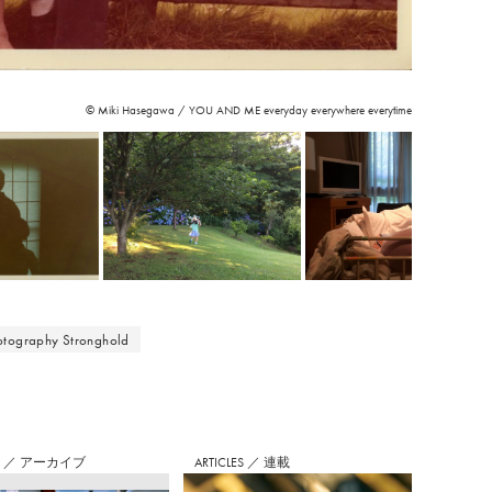
©︎ Miki Hasegawa / YOU AND ME everyday everywhere everytime
otography Stronghold
S
／
アーカイブ
ARTICLES
／
連載