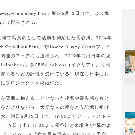
everywhere every time」展が6月12日（土）より曳
d
にて開催される。
を経て写真家として活動を開始した長谷川。2014年
Million Pens』でUnseen Dummy Awardファイ
関連のフェアにも選出され、2019年には日本の児
otebook』をCEIBA editions（イタリア）より刊
受賞するなどの評価を受けている。現在も日本にお
にプロジェクトを継続中だ。
とを契機に抱えることとなった後悔や喪失感をもと
生をたどりながら、大切な人の死をどう記憶し受け
、初日6月12日（土）19:00よりアーティストト
）、19日（土）11:00より長谷川と来場者が“母のよ
り合うイベント「亡き母を語る」が行われる予定。