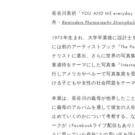
長谷川美祈「YOU AND ME everyday 
舟・
Reminders Photography Stronghol
1973年生まれ、大学卒業後に設計士
には初のアーティストブック『The Path Of 
ナリストに選出、さらに世界の写真集
童虐待をテーマにした写真集『Internal N
行しアメリカやペルーで写真集賞を
ける子どもや女性の社会問題をテーマ
本展は、長谷川の義母が他界したこ
に義母のアルバムを通して彼女の人
止めていくのかについて考察する。なお
ークが（Facebookライブ配信もあり
うに思っていた存在”との思い出を語