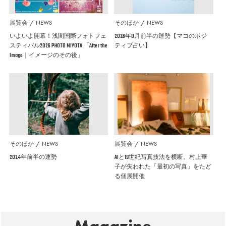
展覧会
NEWS
そのほか
NEWS
いよいよ開幕！浅間国際フォトフェ
2026年8月前半の運勢【マコのポジ
スティバル2026 PHOTO MIYOTA 「After the
ティブ占い】
Image｜イメージのその後」
そのほか
NEWS
展覧会
NEWS
2024年前半の運勢
AIと19世紀写真技法を横断。村上華
子が失われた「最初の写真」をたど
る個展開催