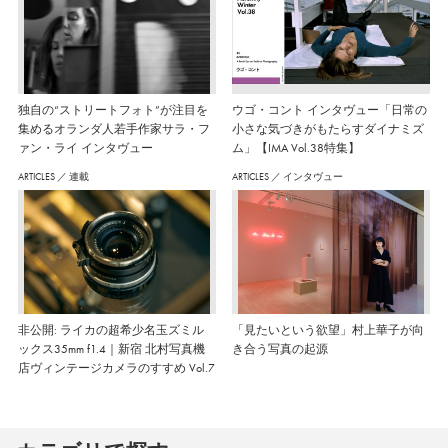
独自の“ストリートフォト”が注目を
ウゴ・コント インタヴュー「日常の
集めるオランダ人若手作家サラ・フ
小さな気づきがもたらすダイナミズ
ァン・ライ インタヴュー
ム」【IMA Vol.38特集】
ARTICLES
／
連載
ARTICLES
／
インタヴュー
非公開: ライカの超希少名玉ズミル
「見たいという欲望」村上華子が向
ックス35mm f1.4｜新宿 北村写真機
き合う写真の起源
店ヴィンテージカメラのすすめ Vol.7