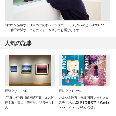
国内外で活躍する注目の写真家へインタヴュー。制作への想いやエピソー
ド、作品に関することにフォーカスしてお届けします。
人気の記事
展覧会
NEWS
展覧会
NEWS
”写真の町”東川町国際写真フェス開
いよいよ開幕！浅間国際フォトフェ
催！東川賞は伊奈英次、林典子ら5
スティバル2026 PHOTO MIYOTA 「After the
人
Image｜イメージのその後」