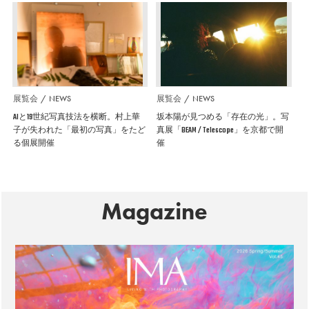
展覧会
NEWS
展覧会
NEWS
AIと19世紀写真技法を横断。村上華
坂本陽が見つめる「存在の光」。写
子が失われた「最初の写真」をたど
真展「BEAM / Telescope」を京都で開
る個展開催
催
Magazine