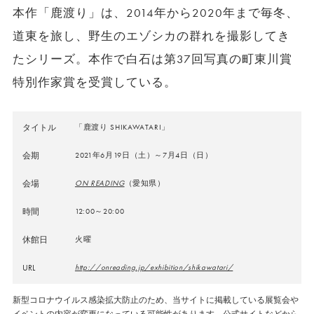
本作「鹿渡り」は、2014年から2020年まで毎冬、
道東を旅し、野生のエゾシカの群れを撮影してき
たシリーズ。本作で白石は第37回写真の町東川賞
特別作家賞を受賞している。
タイトル
「鹿渡り SHIKAWATARI」
会期
2021年6月19日（土）～7月4日（日）
会場
ON READING
（愛知県）
時間
12:00～20:00
休館日
火曜
URL
http://onreading.jp/exhibition/shikawatari/
新型コロナウイルス感染拡大防止のため、当サイトに掲載している展覧会や