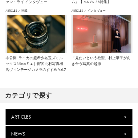
ァン・ライ インタヴュー
ム」【IMA Vol.38特集】
ARTICLES
／
連載
ARTICLES
／
インタヴュー
非公開: ライカの超希少名玉ズミル
「見たいという欲望」村上華子が向
ックス35mm f1.4｜新宿 北村写真機
き合う写真の起源
店ヴィンテージカメラのすすめ Vol.7
カテゴリで探す
ARTICLES
NEWS