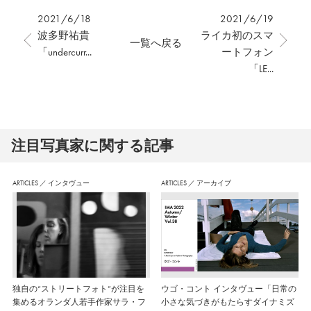
2021/6/18
2021/6/19
波多野祐貴
ライカ初のスマ
一覧へ戻る
「undercurr...
ートフォン
「LE...
注⽬写真家に関する記事
ARTICLES
／
インタヴュー
ARTICLES
／
アーカイブ
独自の“ストリートフォト”が注目を
ウゴ・コント インタヴュー「日常の
集めるオランダ人若手作家サラ・フ
小さな気づきがもたらすダイナミズ