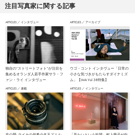
注⽬写真家に関する記事
ARTICLES
／
インタヴュー
ARTICLES
／
アーカイブ
独自の“ストリートフォト”が注目を
ウゴ・コント インタヴュー「日常の
集めるオランダ人若手作家サラ・フ
小さな気づきがもたらすダイナミズ
ァン・ライ インタヴュー
ム」【IMA Vol.38特集】
ARTICLES
／
連載
ARTICLES
／
インタヴュー
非公開: ライカの超希少名玉ズミル
「見たいという欲望」村上華子が向