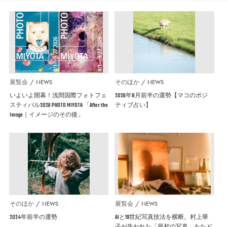
展覧会
NEWS
そのほか
NEWS
いよいよ開幕！浅間国際フォトフェ
2026年8月前半の運勢【マコのポジ
スティバル2026 PHOTO MIYOTA 「After the
ティブ占い】
Image｜イメージのその後」
そのほか
NEWS
展覧会
NEWS
2024年前半の運勢
AIと19世紀写真技法を横断。村上華
子が失われた「最初の写真」をたど