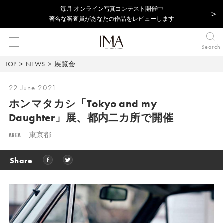
毎⽉ オンライン写真コンテスト開催中
著名な審査員があなたの作品をレビューします
Search
TOP
NEWS
展覧会
22 June 2021
ホンマタカシ「Tokyo and my
Daughter」展、
都内二カ所で開催
AREA
東京都
Share