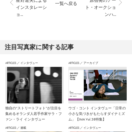
星野道夫による
原宿発のアー
一覧へ戻る
インスタレーシ
ト・オークショ
ョ...
ンハ...
注⽬写真家に関する記事
ARTICLES
／
インタヴュー
ARTICLES
／
アーカイブ
独自の“ストリートフォト”が注目を
ウゴ・コント インタヴュー「日常の
集めるオランダ人若手作家サラ・フ
小さな気づきがもたらすダイナミズ
ァン・ライ インタヴュー
ム」【IMA Vol.38特集】
ARTICLES
／
連載
ARTICLES
／
インタヴュー