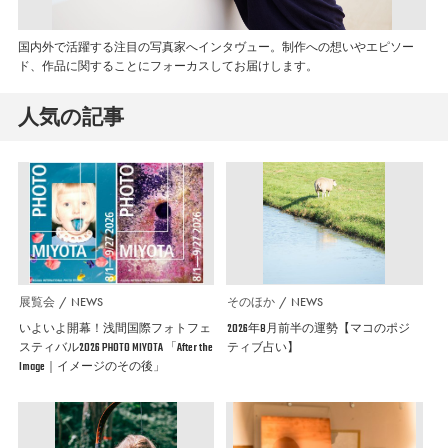
国内外で活躍する注目の写真家へインタヴュー。制作への想いやエピソー
ド、作品に関することにフォーカスしてお届けします。
人気の記事
展覧会
NEWS
そのほか
NEWS
いよいよ開幕！浅間国際フォトフェ
2026年8月前半の運勢【マコのポジ
スティバル2026 PHOTO MIYOTA 「After the
ティブ占い】
Image｜イメージのその後」