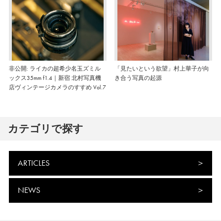
非公開: ライカの超希少名玉ズミル
「見たいという欲望」村上華子が向
ックス35mm f1.4｜新宿 北村写真機
き合う写真の起源
店ヴィンテージカメラのすすめ Vol.7
カテゴリで探す
ARTICLES
NEWS