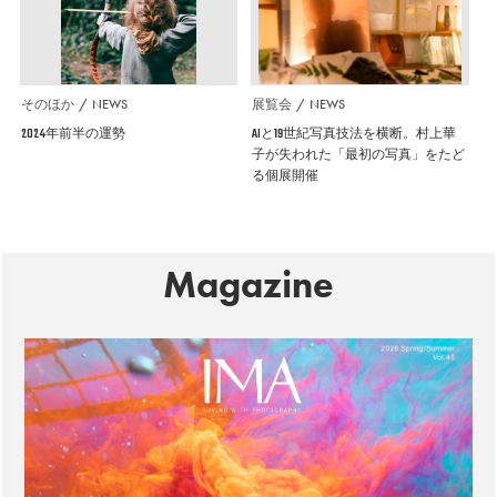
そのほか
NEWS
展覧会
NEWS
2024年前半の運勢
AIと19世紀写真技法を横断。村上華
子が失われた「最初の写真」をたど
る個展開催
Magazine