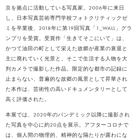
京を拠点に活動している写真家。2006年に来日
し、日本写真芸術専門学校フォトクリティックゼ
ミを卒業後、2018年に第19回写真「1_WALL」グラ
ンプリを受賞。受賞作「生きてそこにいて」は、
かつて油田の町として栄えた故郷が産業の衰退と
主に廃れていく光景と、そこで生活する人物を大
判カメラで撮影した作品。限定的な都市の記録に
止まらない、普遍的な故郷の風景として昇華され
た本作は、芸術性の高いドキュメンタリーとして
高く評価された。
本展では、2020年のパンデミック以降に撮影され
た写真を中心に約20点を展示。アフターコロナで
は、個人間の物理的、精神的な隔たりが露わにな