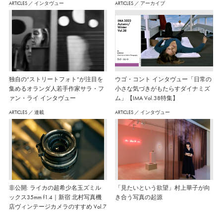
ARTICLES
／
インタヴュー
ARTICLES
／
アーカイブ
独自の“ストリートフォト”が注目を
ウゴ・コント インタヴュー「日常の
集めるオランダ人若手作家サラ・フ
小さな気づきがもたらすダイナミズ
ァン・ライ インタヴュー
ム」【IMA Vol.38特集】
ARTICLES
／
連載
ARTICLES
／
インタヴュー
非公開: ライカの超希少名玉ズミル
「見たいという欲望」村上華子が向
ックス35mm f1.4｜新宿 北村写真機
き合う写真の起源
店ヴィンテージカメラのすすめ Vol.7