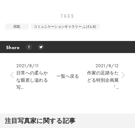
TAGS
田凱
コミュニケーションギャラリー ふげん社
Share
2021/8/11
2021/8/12
日常への柔らか
作家の足跡をた
一覧へ戻る
な眼差し溢れる
どる特別企画展
写...
「...
注⽬写真家に関する記事