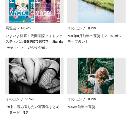
展覧会
NEWS
そのほか
NEWS
いよいよ開幕！浅間国際フォトフェ
2026年8月前半の運勢【マコのポジ
スティバル2026 PHOTO MIYOTA 「After the
ティブ占い】
Image｜イメージのその後」
そのほか
NEWS
そのほか
NEWS
GW中に読み返したい写真集まとめ
2024年前半の運勢
「ヌード」5選