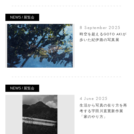
NEWS / 展覧会
8 September 2025
時空を超えるGOTO AKIが
歩いた紀伊路の写真展
NEWS / 展覧会
4 June 2025
生活から写真の在り方を再
考する宇田川直寛新作展
「家のやり方」