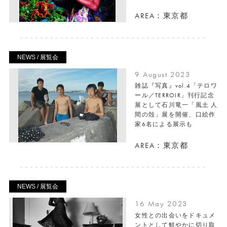
AREA：東京都
NEWS / 展覧会
9 August 2023
雑誌『写真』vol.4「テロワ
ール／TERROIR」刊行記念
展として石川竜一「風土 人
間の殻」展を開催、口絵作
家6名による展示も
AREA：東京都
NEWS / 展覧会
16 May 2023
女性との出会いをドキュメ
ントとして鮮やかに切り取