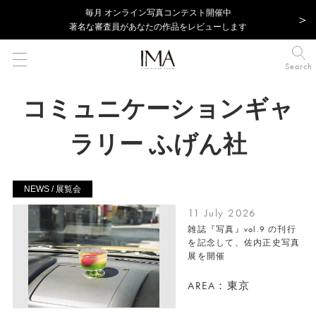
毎⽉ オンライン写真コンテスト開催中
著名な審査員があなたの作品をレビューします
Search
コミュニケーションギャ
ラリー ふげん社
NEWS / 展覧会
11 July 2026
雑誌『写真』vol.9 の刊行
を記念して、佐内正史写真
展を開催
AREA：東京