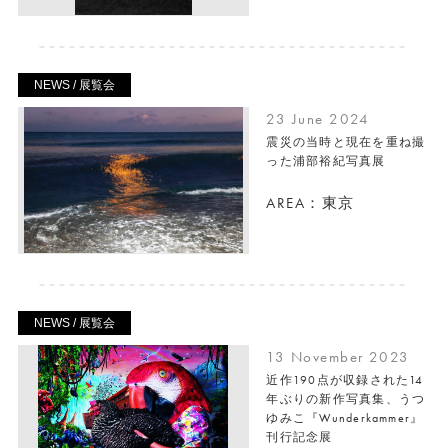
NEWS / 展覧会
23 June 2024
震災の当時と現在を重ね撮
った浦部裕紀写真展
AREA：東京
NEWS / 展覧会
13 November 2023
近作190点が収録された14
年ぶりの新作写真集、うつ
ゆみこ『Wunderkammer』
刊行記念展