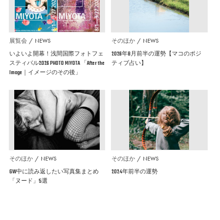
展覧会
NEWS
そのほか
NEWS
いよいよ開幕！浅間国際フォトフェ
2026年8月前半の運勢【マコのポジ
スティバル2026 PHOTO MIYOTA 「After the
ティブ占い】
Image｜イメージのその後」
そのほか
NEWS
そのほか
NEWS
GW中に読み返したい写真集まとめ
2024年前半の運勢
「ヌード」5選