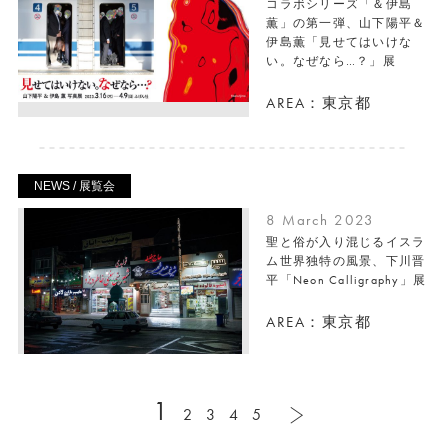
コラボシリーズ「＆伊島
薫」の第一弾、山下陽平＆
伊島薫「見せてはいけな
い。なぜなら…？」展
AREA：東京都
NEWS / 展覧会
8 March 2023
聖と俗が入り混じるイスラ
ム世界独特の風景、下川晋
平「Neon Calligraphy」展
AREA：東京都
1
2
3
4
5