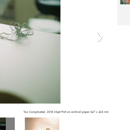
Too Complicated, 2018 Inkjet Print on archival paper 347 x 423 mm