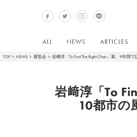
ALL
NEWS
ARTICLES
TOP
NEWS
展覧会
岩﨑淳「To Find The Right Chair
岩﨑淳「To Fin
10都市