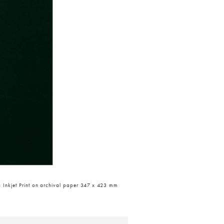
 Inkjet Print on archival paper 347 x 423 mm