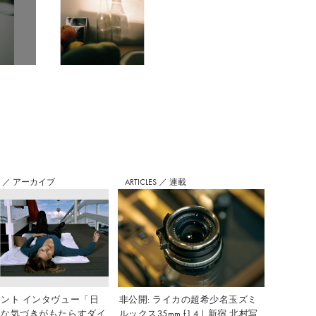
S
／
アーカイブ
ARTICLES
／
連載
ント インタヴュー「日
非公開: ライカの超希少名玉ズミ
さな気づきがもたらすダイ
ルックス35mm f1.4｜新宿 北村写