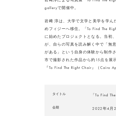
岩﨑淳による写真展「To Find The R
galleryで開催中。
岩﨑 淳は、大学で文学と美学を学ん
めフィジーへ移住。「To Find The 
に始めたプロジェクトとなる。当初
が、自らの写真を読み解く中で「無
がある」という自身の体験から制作さ
市で撮影された作品から約15点を展
『To Find The Right Chair』（Cai
タイトル
「To Find The
会期
2022年4