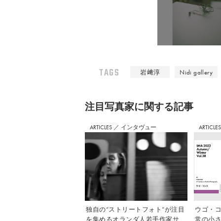
TAGS
岩﨑淳
Nidi gallery
注⽬写真家に関する記事
ARTICLES
／
インタヴュー
ARTICLE
独自の“ストリートフォト”が注目
ウゴ・コ
を集めるオランダ人若手作家サ
常の小