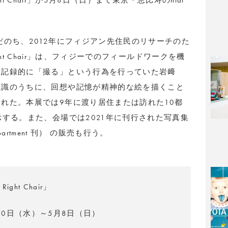
ight Chair」が5月8日（日）まで東京・恵比寿のnidi
だのち、2012年にフィジアン先住民のリサーチのた
Right Chair」は、フィジーでのフィールドワークを機
、記録的に「撮る」という行為を行っていた岩﨑
意識のうちに、回想や記憶が精神的な絵を描くこと
れた。本展では9年に渡り居住または訪れた10都
示する。また、会場では2021年に刊行された写真集
ro Apartment 刊） の販売も行う。
 Right Chair」
月20日（水）～5月8日（日）