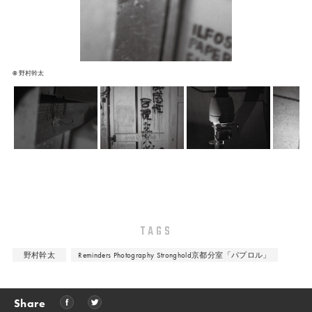
© 野村幹太
TAGS
野村幹太
Reminders Photography Stronghold京都分室「パプロル」
Share