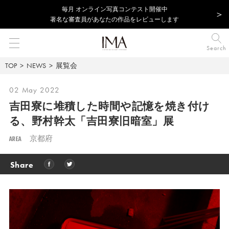
毎⽉ オンライン写真コンテスト開催中
著名な審査員があなたの作品をレビューします
Search
TOP
NEWS
展覧会
02 May 2022
吉田寮に堆積した時間や記憶を焼き付け
る、
野村幹太「吉田寮旧暗室」展
AREA
京都府
Share