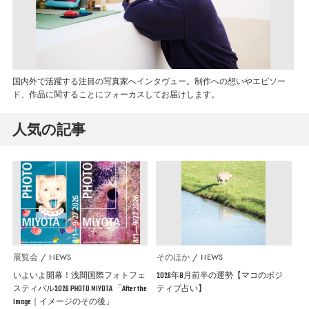
国内外で活躍する注目の写真家へインタヴュー。制作への想いやエピソー
ド、作品に関することにフォーカスしてお届けします。
人気の記事
展覧会
NEWS
そのほか
NEWS
いよいよ開幕！浅間国際フォトフェ
2026年8月前半の運勢【マコのポジ
スティバル2026 PHOTO MIYOTA 「After the
ティブ占い】
Image｜イメージのその後」