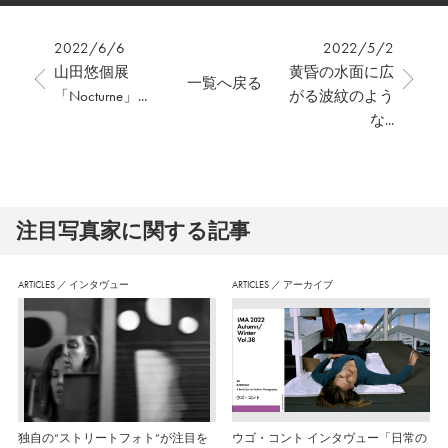
2022/6/6
2022/5/2
山田悠個展
黄昏の水面に広
一覧へ戻る
「Nocturne」...
がる波紋のよう
な...
注⽬写真家に関する記事
ARTICLES
／
インタヴュー
ARTICLES
／
アーカイブ
独自の“ストリートフォト”が注目を
ウゴ・コント インタヴュー「日常の