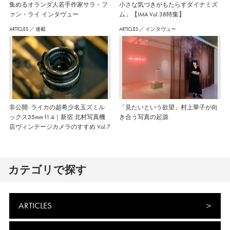
集めるオランダ人若手作家サラ・フ
小さな気づきがもたらすダイナミズ
ァン・ライ インタヴュー
ム」【IMA Vol.38特集】
ARTICLES
／
連載
ARTICLES
／
インタヴュー
非公開: ライカの超希少名玉ズミル
「見たいという欲望」村上華子が向
ックス35mm f1.4｜新宿 北村写真機
き合う写真の起源
店ヴィンテージカメラのすすめ Vol.7
カテゴリで探す
ARTICLES