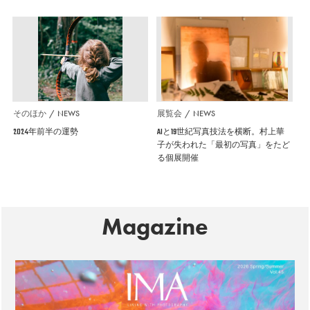
そのほか
NEWS
展覧会
NEWS
2024年前半の運勢
AIと19世紀写真技法を横断。村上華
子が失われた「最初の写真」をたど
る個展開催
Magazine