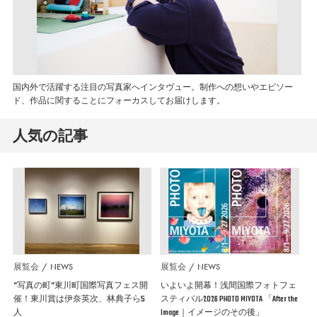
国内外で活躍する注目の写真家へインタヴュー。制作への想いやエピソー
ド、作品に関することにフォーカスしてお届けします。
人気の記事
展覧会
NEWS
展覧会
NEWS
”写真の町”東川町国際写真フェス開
いよいよ開幕！浅間国際フォトフェ
催！東川賞は伊奈英次、林典子ら5
スティバル2026 PHOTO MIYOTA 「After the
人
Image｜イメージのその後」