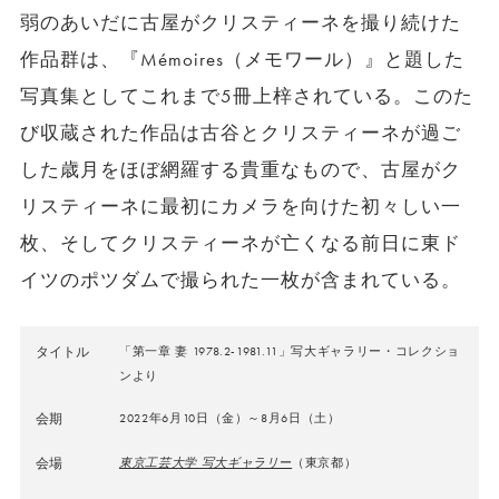
弱のあいだに古屋がクリスティーネを撮り続けた
作品群は、『Mémoires（メモワール）』と題した
写真集としてこれまで5冊上梓されている。このた
び収蔵された作品は古谷とクリスティーネが過ご
した歳月をほぼ網羅する貴重なもので、古屋がク
リスティーネに最初にカメラを向けた初々しい一
枚、そしてクリスティーネが亡くなる前日に東ド
イツのポツダムで撮られた一枚が含まれている。
タイトル
「第一章 妻 1978.2-1981.11」写大ギャラリー・
コレクショ
ンより
会期
2022年6月10日（金）～8月6日（土）
会場
東京工芸大学 写大ギャラリー
（東京都）