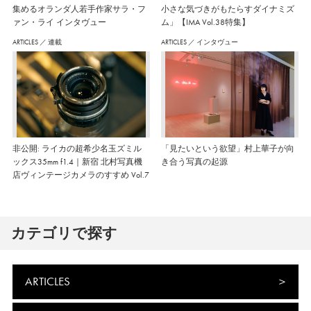
集めるオランダ人若手作家サラ・フ
小さな気づきがもたらすダイナミズ
ァン・ライ インタヴュー
ム」【IMA Vol.38特集】
ARTICLES
／
連載
ARTICLES
／
インタヴュー
非公開: ライカの超希少名玉ズミル
「見たいという欲望」村上華子が向
ックス35mm f1.4｜新宿 北村写真機
き合う写真の起源
店ヴィンテージカメラのすすめ Vol.7
カテゴリで探す
ARTICLES