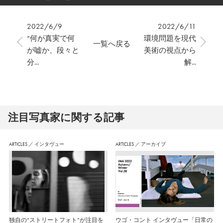
2022/6/9
2022/6/11
“何が真実で何
環境問題を現代
一覧へ戻る
が嘘か、段々と
美術の視点から
分...
解...
注⽬写真家に関する記事
ARTICLES
／
インタヴュー
ARTICLES
／
アーカイブ
独自の“ストリートフォト”が注目を
ウゴ・コント インタヴュー「日常の