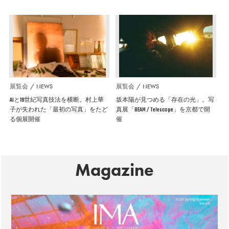
展覧会
NEWS
展覧会
NEWS
AIと19世紀写真技法を横断。村上華
坂本陽が見つめる「存在の光」。写
子が失われた「最初の写真」をたど
真展「BEAM / Telescope」を京都で開
る個展開催
催
Magazine