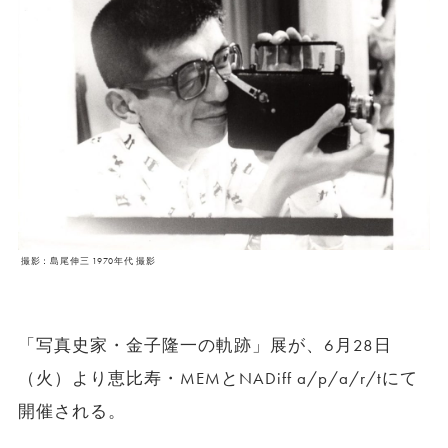
撮影：島尾伸三 1970年代 撮影
「写真史家・⾦⼦隆⼀の軌跡」展が、6月28日
（火）より恵比寿・MEMとNADiff a/p/a/r/tにて
開催される。