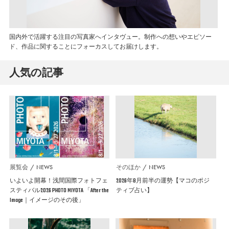
国内外で活躍する注目の写真家へインタヴュー。制作への想いやエピソー
ド、作品に関することにフォーカスしてお届けします。
人気の記事
展覧会
NEWS
そのほか
NEWS
いよいよ開幕！浅間国際フォトフェ
2026年8月前半の運勢【マコのポジ
スティバル2026 PHOTO MIYOTA 「After the
ティブ占い】
Image｜イメージのその後」