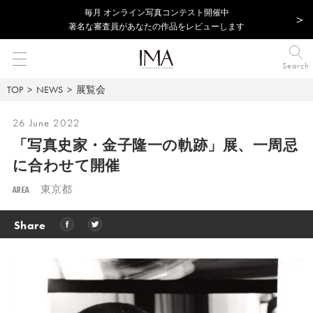
毎⽉ オンライン写真コンテスト開催中
著名な審査員があなたの作品をレビューします
Search
TOP
NEWS
展覧会
26 June 2022
「写真史家・⾦⼦隆⼀の軌跡」展、一周忌
に合わせて開催
AREA
東京都
Share