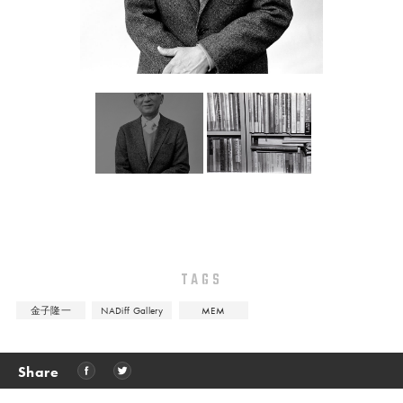
TAGS
⾦⼦隆⼀
NADiff Gallery
MEM
Share