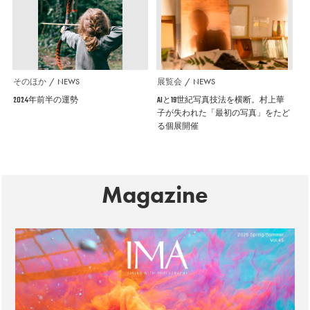
そのほか
NEWS
展覧会
NEWS
2024年前半の運勢
AIと19世紀写真技法を横断。村上華
子が失われた「最初の写真」をたど
る個展開催
Magazine