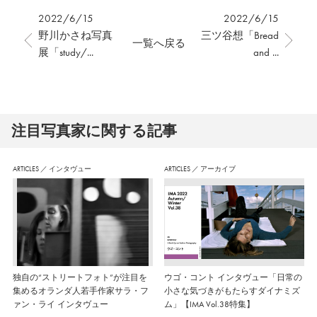
2022/6/15
2022/6/15
野川かさね写真
三ツ谷想「Bread
一覧へ戻る
展「study/...
and ...
注⽬写真家に関する記事
ARTICLES
／
インタヴュー
ARTICLES
／
アーカイブ
独自の“ストリートフォト”が注目を
ウゴ・コント インタヴュー「日常の
集めるオランダ人若手作家サラ・フ
小さな気づきがもたらすダイナミズ
ァン・ライ インタヴュー
ム」【IMA Vol.38特集】