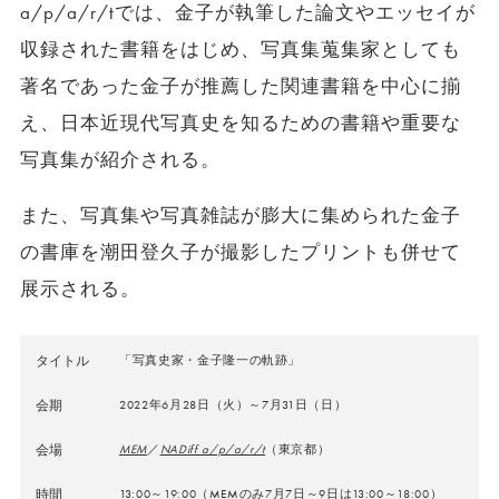
a/p/a/r/tでは、⾦⼦が執筆した論⽂やエッセイが
収録された書籍をはじめ、写真集蒐集家としても
著名であった⾦⼦が推薦した関連書籍を中⼼に揃
え、⽇本近現代写真史を知るための書籍や重要な
写真集が紹介される。
また、写真集や写真雑誌が膨大に集められた金子
の書庫を潮⽥登久⼦が撮影したプリントも併せて
展⽰される。
タイトル
「写真史家・⾦⼦隆⼀の軌跡」
会期
2022年6月28日（火）～7月31日（日）
会場
MEM
／
NADiff a/p/a/r/t
（東京都）
時間
13:00～19:00（MEMのみ7⽉7⽇～9⽇は13:00～18:00）