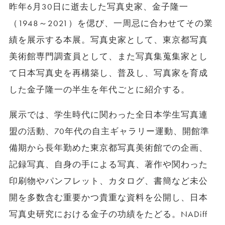
昨年6⽉30⽇に逝去した写真史家、⾦⼦隆⼀
（1948～2021）を偲び、⼀周忌に合わせてその業
績を展⽰する本展。写真史家として、東京都写真
美術館専門調査員として、また写真集蒐集家とし
て⽇本写真史を再構築し、普及し、写真家を育成
した⾦⼦隆⼀の半⽣を年代ごとに紹介する。
展示では、学⽣時代に関わった全⽇本学⽣写真連
盟の活動、70年代の⾃主ギャラリー運動、開館準
備期から⻑年勤めた東京都写真美術館での企画、
記録写真、⾃⾝の⼿による写真、著作や関わった
印刷物やパンフレット、カタログ、書簡など未公
開を多数含む重要かつ貴重な資料を公開し、⽇本
写真史研究における金子の功績をたどる。NADiff