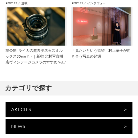
ARTICLES
／
連載
ARTICLES
／
インタヴュー
非公開: ライカの超希少名玉ズミル
「見たいという欲望」村上華子が向
ックス35mm f1.4｜新宿 北村写真機
き合う写真の起源
店ヴィンテージカメラのすすめ Vol.7
カテゴリで探す
ARTICLES
NEWS