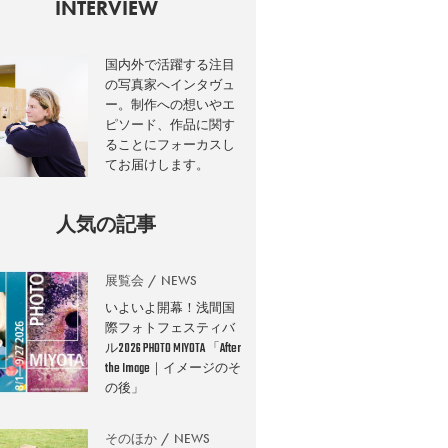
INTERVIEW
国内外で活躍する注目
の写真家へインタヴュ
ー。制作への想いやエ
ピソード、作品に関す
ることにフォーカスし
てお届けします。
人気の記事
展覧会
NEWS
いよいよ開幕！浅間国
際フォトフェスティバ
ル2026 PHOTO MIYOTA 「After
the Image｜イメージのそ
の後」
そのほか
NEWS