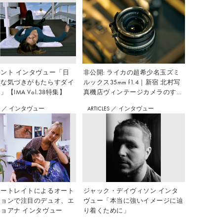
ント インタヴュー「日
非公開: ライカの超希少名玉ズミ
さな気づきがもたらすダイ
ルックス35mm f1.4｜新宿 北村写
【IMA Vol.38特集】
真機店ヴィンテージカメラのすす
め Vol.7
S
／
インタヴュー
ARTICLES
／
インタヴュー
ポートレイトによるオート
ジャック・デイヴィソン インタ
ションで注目のデュオ、エ
ヴュー「本当に強いイメージに辿
ョアナ インタヴュー
り着くために」