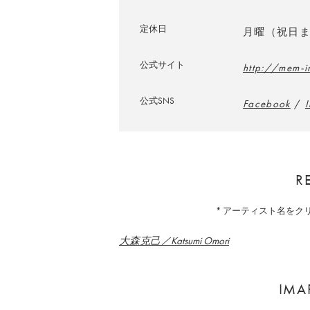
定休日
月曜（祝日
公式サイト
http://mem-i
公式SNS
Facebook
/
R
* アーティスト名を
大森克己／Katsumi Omori
IM