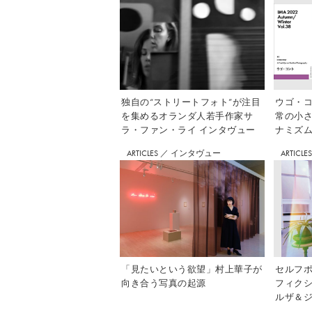
独自の“ストリートフォト”が注目
ウゴ・コ
を集めるオランダ人若手作家サ
常の小
ラ・ファン・ライ インタヴュー
ナミズム」
ARTICLES
／
インタヴュー
ARTICLE
「見たいという欲望」村上華子が
セルフ
向き合う写真の起源
フィク
ルザ＆ジ