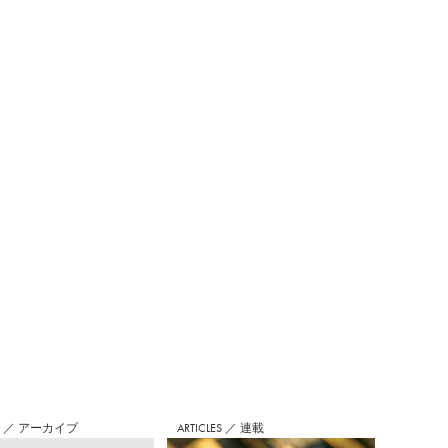
S
／
アーカイブ
ARTICLES
／
連載