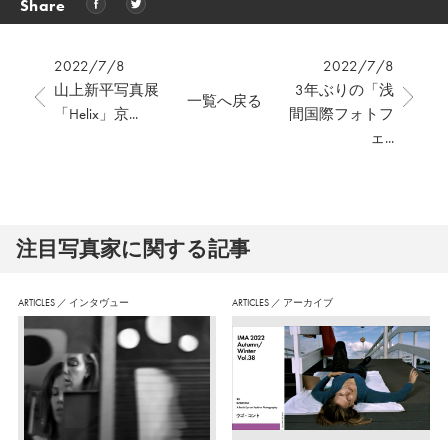
Share
2022/7/8
2022/7/8
山上新平写真展
3年ぶりの「浅
一覧へ戻る
「Helix」京...
間国際フォトフ
ェ...
注⽬写真家に関する記事
ARTICLES
／
インタヴュー
ARTICLES
／
アーカイブ