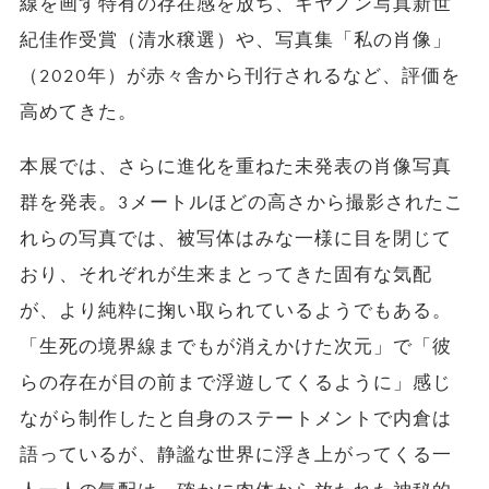
線を画す特有の存在感を放ち、キヤノン写真新世
紀佳作受賞（清水穣選）や、写真集「私の肖像」
（2020年）が赤々舎から刊行されるなど、評価を
高めてきた。
本展では、さらに進化を重ねた未発表の肖像写真
群を発表。3メートルほどの高さから撮影されたこ
れらの写真では、被写体はみな一様に目を閉じて
おり、それぞれが生来まとってきた固有な気配
が、より純粋に掬い取られているようでもある。
「生死の境界線までもが消えかけた次元」で「彼
らの存在が目の前まで浮遊してくるように」感じ
ながら制作したと自身のステートメントで内倉は
語っているが、静謐な世界に浮き上がってくる一