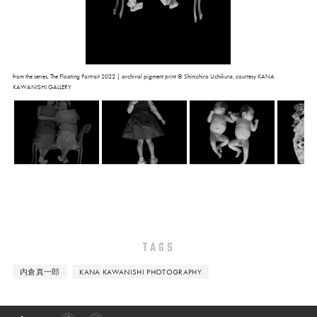
from the series, The Floating Portrait 2022 | archival pigment print ©︎ Shinichiro Uchikura, courtesy KANA
KAWANISHI GALLERY
TAGS
内倉真一郎
KANA KAWANISHI PHOTOGRAPHY