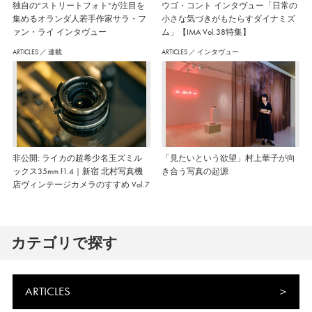
独自の“ストリートフォト”が注目を
ウゴ・コント インタヴュー「日常の
集めるオランダ人若手作家サラ・フ
小さな気づきがもたらすダイナミズ
ァン・ライ インタヴュー
ム」【IMA Vol.38特集】
ARTICLES
／
連載
ARTICLES
／
インタヴュー
非公開: ライカの超希少名玉ズミル
「見たいという欲望」村上華子が向
ックス35mm f1.4｜新宿 北村写真機
き合う写真の起源
店ヴィンテージカメラのすすめ Vol.7
カテゴリで探す
ARTICLES