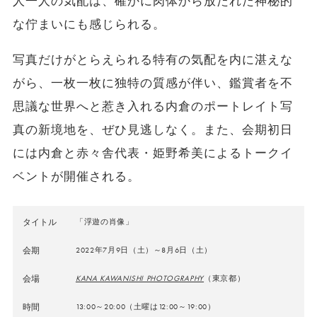
人一人の気配は、確かに肉体から放たれた神秘的
な佇まいにも感じられる。
写真だけがとらえられる特有の気配を内に湛えな
がら、一枚一枚に独特の質感が伴い、鑑賞者を不
思議な世界へと惹き入れる内倉のポートレイト写
真の新境地を、ぜひ見逃しなく。また、会期初日
には内倉と赤々舎代表・姫野希美によるトークイ
ベントが開催される。
タイトル
「浮遊の肖像」
会期
2022年7月9日（土）～8月6日（土）
会場
KANA KAWANISHI PHOTOGRAPHY
（東京都）
時間
13:00～20:00（土曜は12:00～19:00）