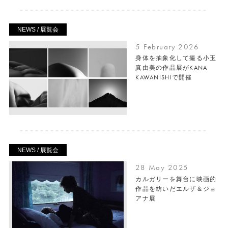
NEWS / 展覧会
5 February 2026
身体を抽象化して撮る小玉
真由美の作品展がKANA
KAWANISHIで開催
NEWS / 展覧会
28 May 2025
カルガリーを舞台に映画的
作品を紡いだエルザ＆ジョ
アナ展