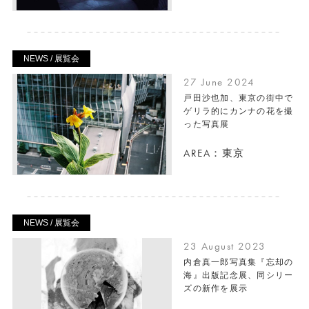
NEWS / 展覧会
27 June 2024
戸田沙也加、東京の街中で
ゲリラ的にカンナの花を撮
った写真展
AREA：東京
NEWS / 展覧会
23 August 2023
内倉真一郎写真集『忘却の
海』出版記念展、同シリー
ズの新作を展示