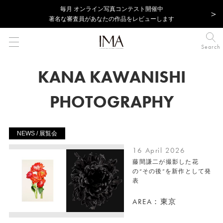
毎⽉ オンライン写真コンテスト開催中
著名な審査員があなたの作品をレビューします
Search
KANA KAWANISHI
PHOTOGRAPHY
NEWS / 展覧会
16 April 2026
藤間謙二が撮影した花
の“その後”を新作として発
表
AREA：東京