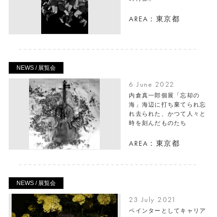
AREA：東京都
NEWS / 展覧会
6 June 2022
内倉真一郎個展「忘却の
海」海辺に打ち棄てられ忘
れ去られた、かつて人々と
時を刻んだものたち
AREA：東京都
NEWS / 展覧会
23 July 2021
ペインターとしてキャリア