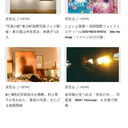
展覧会
NEWS
展覧会
NEWS
”写真の町”東川町国際写真フェス開
いよいよ開幕！浅間国際フォトフェ
催！東川賞は伊奈英次、林典子ら5
スティバル2026 PHOTO MIYOTA 「After the
人
Image｜イメージのその後」
展覧会
NEWS
展覧会
NEWS
AIと19世紀写真技法を横断。村上華
坂本陽が見つめる「存在の光」。写
子が失われた「最初の写真」をたど
真展「BEAM / Telescope」を京都で開
る個展開催
催