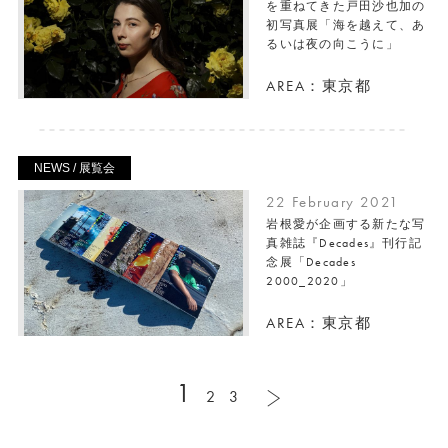
を重ねてきた戸田沙也加の
初写真展「海を越えて、あ
るいは夜の向こうに」
AREA：東京都
NEWS / 展覧会
22 February 2021
岩根愛が企画する新たな写
真雑誌『Decades』刊⾏記
念展「Decades
2000_2020」
AREA：東京都
1
2
3