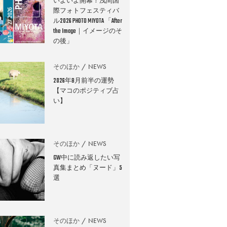
いよいよ開幕！浅間国
際フォトフェスティバ
ル2026 PHOTO MIYOTA 「After
the Image｜イメージのそ
の後」
そのほか
NEWS
2026年8月前半の運勢
【マコのポジティブ占
い】
そのほか
NEWS
GW中に読み返したい写
真集まとめ「ヌード」5
選
そのほか
NEWS