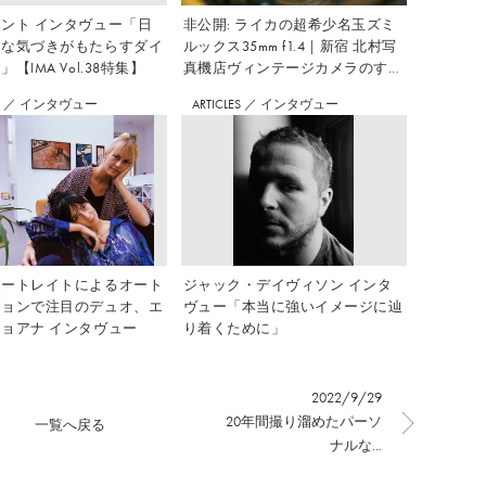
ント インタヴュー「日
非公開: ライカの超希少名玉ズミ
さな気づきがもたらすダイ
ルックス35mm f1.4｜新宿 北村写
【IMA Vol.38特集】
真機店ヴィンテージカメラのすす
め Vol.7
S
／
インタヴュー
ARTICLES
／
インタヴュー
ポートレイトによるオート
ジャック・デイヴィソン インタ
ションで注目のデュオ、エ
ヴュー「本当に強いイメージに辿
ョアナ インタヴュー
り着くために」
2022/9/29
20年間撮り溜めたパーソ
一覧へ戻る
ナルな...