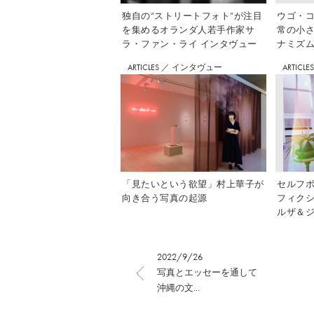
独自の“ストリートフォト”が注目
ウゴ・コ
を集めるオランダ人若手作家サ
常の小
ラ・ファン・ライ インタヴュー
ナミズム」
ARTICLES
／
インタヴュー
ARTICLE
「見たいという欲望」村上華子が
セルフ
向き合う写真の起源
フィク
ルザ＆ジ
2022/9/26
写真とエッセーを通して
沖縄の文...