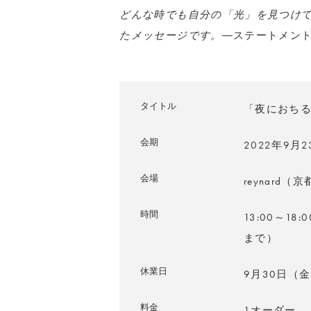
どんな時でも自分の「光」を見つけ
たメッセージです。
―ステートメン
タイトル
「夜におち
会期
2022年9月
会場
reynard（
時間
13:00～1
まで）
休業日
9月30日（
料金
1オーダー