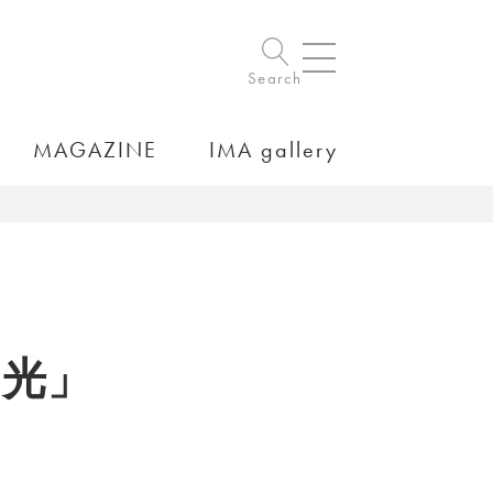
Search
MAGAZINE
IMA gallery
、
る光」