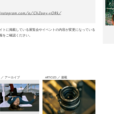
.instagram.com/p/ChZpqy-vORk/
イトに掲載している展覧会やイベントの内容が変更になっている
報をご確認ください。
S
／
アーカイブ
ARTICLES
／
連載