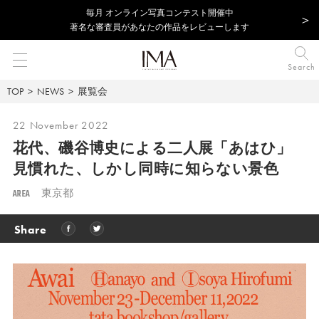
毎⽉ オンライン写真コンテスト開催中
著名な審査員があなたの作品をレビューします
Search
TOP
NEWS
展覧会
22 November 2022
花代、磯谷博史による二人展「あはひ」
見慣れた、しかし同時に知らない景色
AREA
東京都
Share