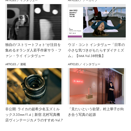
ARTICLES
／
インタヴュー
ARTICLES
／
アーカイブ
独自の“ストリートフォト”が注目を
ウゴ・コント インタヴュー「日常の
集めるオランダ人若手作家サラ・フ
小さな気づきがもたらすダイナミズ
ァン・ライ インタヴュー
ム」【IMA Vol.38特集】
ARTICLES
／
連載
ARTICLES
／
インタヴュー
非公開: ライカの超希少名玉ズミル
「見たいという欲望」村上華子が向
ックス35mm f1.4｜新宿 北村写真機
き合う写真の起源
店ヴィンテージカメラのすすめ Vol.7