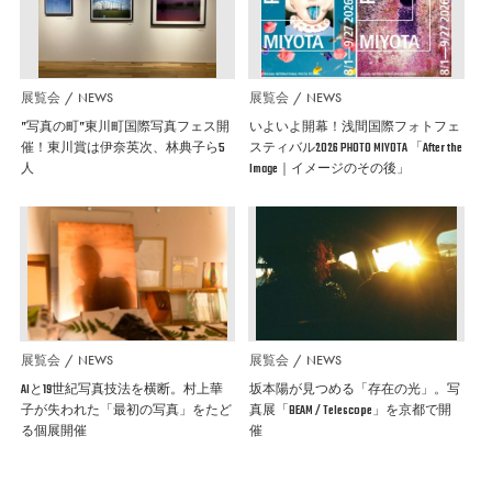
展覧会
NEWS
展覧会
NEWS
”写真の町”東川町国際写真フェス開
いよいよ開幕！浅間国際フォトフェ
催！東川賞は伊奈英次、林典子ら5
スティバル2026 PHOTO MIYOTA 「After the
人
Image｜イメージのその後」
展覧会
NEWS
展覧会
NEWS
AIと19世紀写真技法を横断。村上華
坂本陽が見つめる「存在の光」。写
子が失われた「最初の写真」をたど
真展「BEAM / Telescope」を京都で開
る個展開催
催