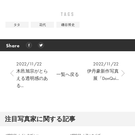
TAGS
タタ
花代
磯谷博史
Share
2022/11/22
2022/11/22
木邑旭宗がとら
伊丹豪新作写真
一覧へ戻る
える透明感のあ
展「DonQui...
る...
注⽬写真家に関する記事