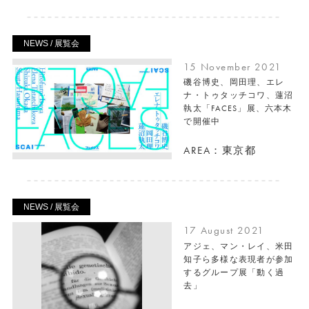
NEWS / 展覧会
15 November 2021
磯谷博史、岡田理、エレ
ナ・トゥタッチコワ、蓮沼
執太「FACES」展、六本木
で開催中
AREA：東京都
NEWS / 展覧会
17 August 2021
アジェ、マン・レイ、米田
知子ら多様な表現者が参加
するグループ展「動く過
去」