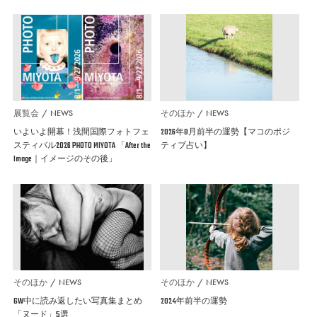
展覧会
NEWS
そのほか
NEWS
いよいよ開幕！浅間国際フォトフェ
2026年8月前半の運勢【マコのポジ
スティバル2026 PHOTO MIYOTA 「After the
ティブ占い】
Image｜イメージのその後」
そのほか
NEWS
そのほか
NEWS
GW中に読み返したい写真集まとめ
2024年前半の運勢
「ヌード」5選