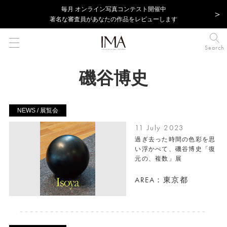
毎⽉ オンライン写真コンテスト開催中
著名な審査員があなたの作品をレビューします
Search
磯谷博史
NEWS / 展覧会
11 July 2023
過ぎ去った時間の色彩を思
い浮かべて、磯谷博史「復
元の、複数」展
AREA：東京都