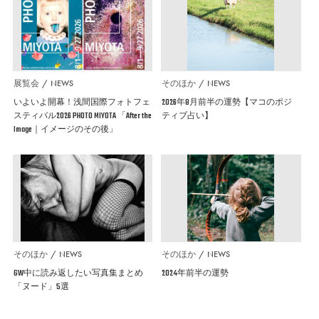
展覧会
NEWS
そのほか
NEWS
いよいよ開幕！浅間国際フォトフェ
2026年8月前半の運勢【マコのポジ
スティバル2026 PHOTO MIYOTA 「After the
ティブ占い】
Image｜イメージのその後」
そのほか
NEWS
そのほか
NEWS
GW中に読み返したい写真集まとめ
2024年前半の運勢
「ヌード」5選