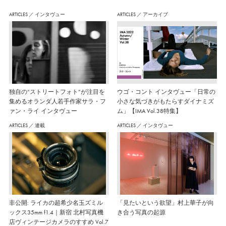
ARTICLES
／
インタヴュー
ARTICLES
／
アーカイブ
独自の“ストリートフォト”が注目を
ウゴ・コント インタヴュー「日常の
集めるオランダ人若手作家サラ・フ
小さな気づきがもたらすダイナミズ
ァン・ライ インタヴュー
ム」【IMA Vol.38特集】
ARTICLES
／
連載
ARTICLES
／
インタヴュー
非公開: ライカの超希少名玉ズミル
「見たいという欲望」村上華子が向
ックス35mm f1.4｜新宿 北村写真機
き合う写真の起源
店ヴィンテージカメラのすすめ Vol.7