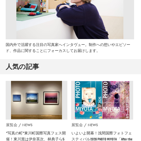
国内外で活躍する注目の写真家へインタヴュー。制作への想いやエピソー
ド、作品に関することにフォーカスしてお届けします。
人気の記事
展覧会
NEWS
展覧会
NEWS
”写真の町”東川町国際写真フェス開
いよいよ開幕！浅間国際フォトフェ
催！東川賞は伊奈英次、林典子ら5
スティバル2026 PHOTO MIYOTA 「After the