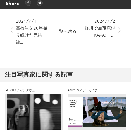
Share
2024/7/1
2024/7/2
高校生を20年撮
香川で加茂克也
一覧へ戻る
り続けた完結
「KAMO HE...
編...
注⽬写真家に関する記事
ARTICLES
／
インタヴュー
ARTICLES
／
アーカイブ