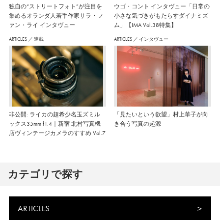
独自の“ストリートフォト”が注目を
ウゴ・コント インタヴュー「日常の
集めるオランダ人若手作家サラ・フ
小さな気づきがもたらすダイナミズ
ァン・ライ インタヴュー
ム」【IMA Vol.38特集】
ARTICLES
／
連載
ARTICLES
／
インタヴュー
非公開: ライカの超希少名玉ズミル
「見たいという欲望」村上華子が向
ックス35mm f1.4｜新宿 北村写真機
き合う写真の起源
店ヴィンテージカメラのすすめ Vol.7
カテゴリで探す
ARTICLES