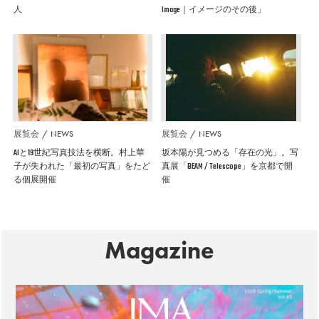
人
Image｜イメージのその後」
展覧会
NEWS
展覧会
NEWS
AIと19世紀写真技法を横断。村上華
坂本陽が見つめる「存在の光」。写
子が失われた「最初の写真」をたど
真展「BEAM / Telescope」を京都で開
る個展開催
催
Magazine