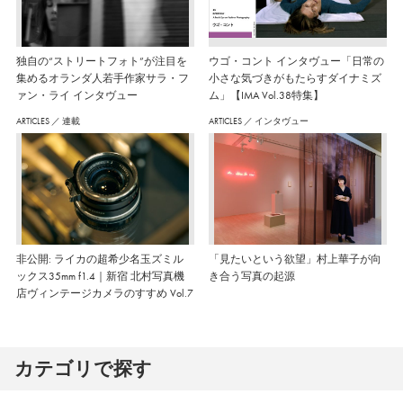
独自の“ストリートフォト”が注目を
ウゴ・コント インタヴュー「日常の
集めるオランダ人若手作家サラ・フ
小さな気づきがもたらすダイナミズ
ァン・ライ インタヴュー
ム」【IMA Vol.38特集】
ARTICLES
／
連載
ARTICLES
／
インタヴュー
非公開: ライカの超希少名玉ズミル
「見たいという欲望」村上華子が向
ックス35mm f1.4｜新宿 北村写真機
き合う写真の起源
店ヴィンテージカメラのすすめ Vol.7
カテゴリで探す