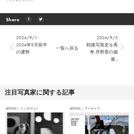
Share
2024/9/1
2024/9/3
2024年9月前半
戦後写真史を再
一覧へ戻る
の運勢
考 丹野章の個
展...
注⽬写真家に関する記事
ARTICLES
／
インタヴュー
ARTICLES
／
アーカイブ