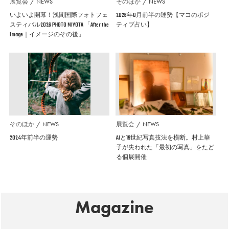
展覧会
NEWS
そのほか
NEWS
いよいよ開幕！浅間国際フォトフェ
2026年8月前半の運勢【マコのポジ
スティバル2026 PHOTO MIYOTA 「After the
ティブ占い】
Image｜イメージのその後」
そのほか
NEWS
展覧会
NEWS
2024年前半の運勢
AIと19世紀写真技法を横断。村上華
子が失われた「最初の写真」をたど
る個展開催
Magazine