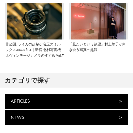
非公開: ライカの超希少名玉ズミル
「見たいという欲望」村上華子が向
ックス35mm f1.4｜新宿 北村写真機
き合う写真の起源
店ヴィンテージカメラのすすめ Vol.7
カテゴリで探す
ARTICLES
NEWS