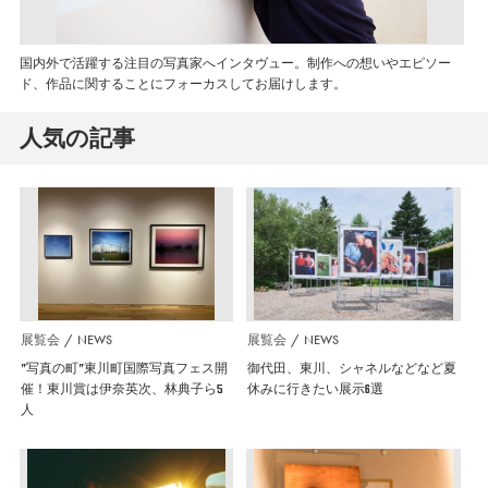
国内外で活躍する注目の写真家へインタヴュー。制作への想いやエピソー
ド、作品に関することにフォーカスしてお届けします。
人気の記事
展覧会
NEWS
展覧会
NEWS
”写真の町”東川町国際写真フェス開
御代田、東川、シャネルなどなど夏
催！東川賞は伊奈英次、林典子ら5
休みに行きたい展示6選
人