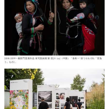
2018-2019一般部門受賞作品 単写真銅賞 劉 奕(Yi Liu)（中国）「各有一“担”(それぞれ「背負
う」もの)」