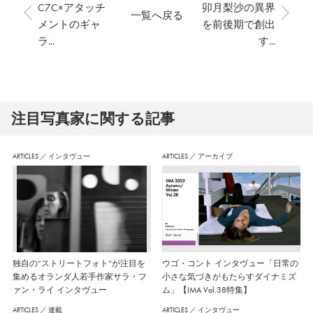
C7C×アタッチ
卯月梨沙の異界
一覧へ戻る
メントのギャ
を前後期で創出
ラ...
す...
注⽬写真家に関する記事
ARTICLES
／
インタヴュー
ARTICLES
／
アーカイブ
独自の“ストリートフォト”が注目を
ウゴ・コント インタヴュー「日常の
集めるオランダ人若手作家サラ・フ
小さな気づきがもたらすダイナミズ
ァン・ライ インタヴュー
ム」【IMA Vol.38特集】
ARTICLES
／
連載
ARTICLES
／
インタヴュー