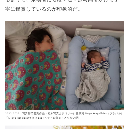
寧に鑑賞しているのが印象的だ。
2022-2023 写真部門受賞作品（組み写真カテゴリー）奨励賞 Tiago Magalhães（ブラジル）
「A love that doesn’t fit in bed (ベッドに収まりきらない愛)」