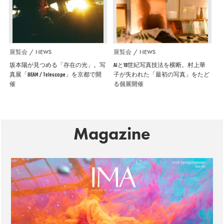
展覧会
NEWS
展覧会
NEWS
坂本陽が見つめる「存在の光」。写
AIと19世紀写真技法を横断。村上華
真展「BEAM / Telescope」を京都で開
子が失われた「最初の写真」をたど
催
る個展開催
Magazine