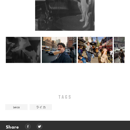
TAGS
Leica
ライカ
Share