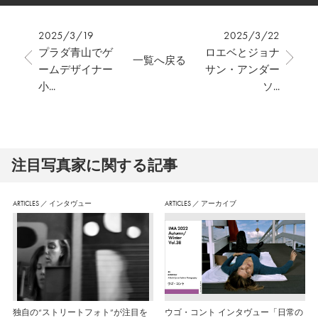
2025/3/19
2025/3/22
プラダ青山でゲ
ロエベとジョナ
一覧へ戻る
ームデザイナー
サン・アンダー
小...
ソ...
注⽬写真家に関する記事
ARTICLES
／
インタヴュー
ARTICLES
／
アーカイブ
独自の“ストリートフォト”が注目を
ウゴ・コント インタヴュー「日常の