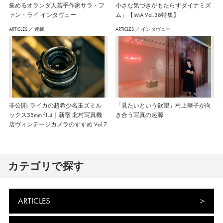
集めるオランダ人若手作家サラ・フ
小さな気づきがもたらすダイナミズ
ァン・ライ インタヴュー
ム」【IMA Vol.38特集】
ARTICLES
／
連載
ARTICLES
／
インタヴュー
非公開: ライカの超希少名玉ズミル
「見たいという欲望」村上華子が向
ックス35mm f1.4｜新宿 北村写真機
き合う写真の起源
店ヴィンテージカメラのすすめ Vol.7
カテゴリで探す
ARTICLES