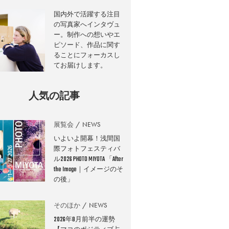
国内外で活躍する注目
の写真家へインタヴュ
ー。制作への想いやエ
ピソード、作品に関す
ることにフォーカスし
てお届けします。
人気の記事
展覧会
NEWS
いよいよ開幕！浅間国
際フォトフェスティバ
ル2026 PHOTO MIYOTA 「After
the Image｜イメージのそ
の後」
そのほか
NEWS
2026年8月前半の運勢