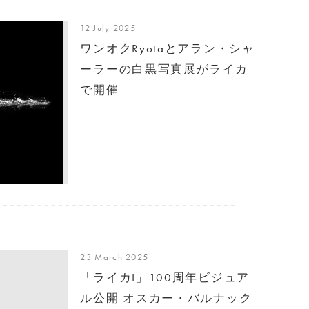
12 July 2025
ワンオクRyotaとアラン・シャ
ーラーの白黒写真展がライカ
で開催
23 March 2025
「ライカI」100周年ビジュア
ル公開 オスカー・バルナック