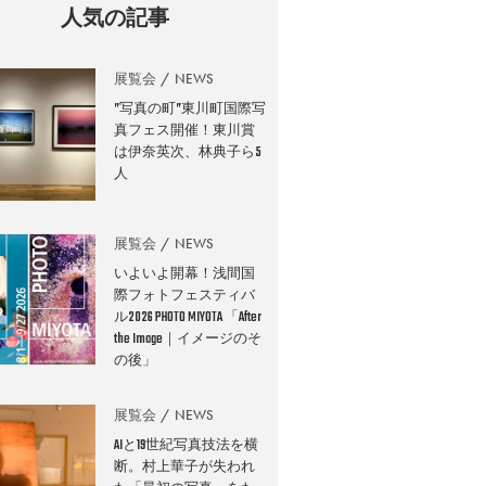
人気の記事
展覧会
NEWS
”写真の町”東川町国際写
真フェス開催！東川賞
は伊奈英次、林典子ら5
人
展覧会
NEWS
いよいよ開幕！浅間国
際フォトフェスティバ
ル2026 PHOTO MIYOTA 「After
the Image｜イメージのそ
の後」
展覧会
NEWS
AIと19世紀写真技法を横
断。村上華子が失われ