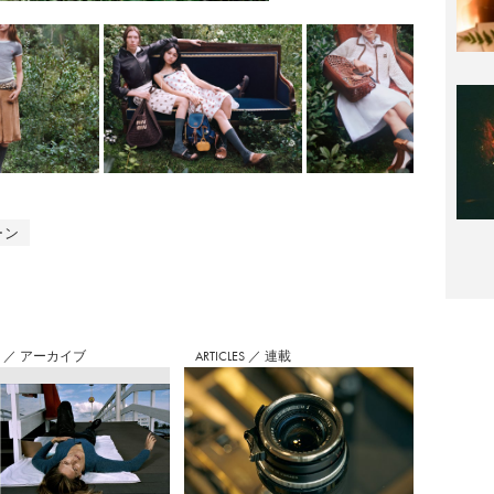
ーン
S
／
アーカイブ
ARTICLES
／
連載