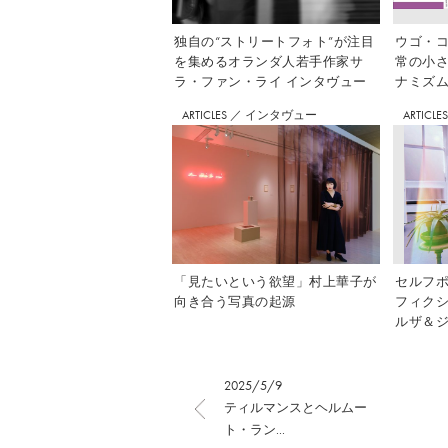
独自の“ストリートフォト”が注目
ウゴ・コ
を集めるオランダ人若手作家サ
常の小
ラ・ファン・ライ インタヴュー
ナミズム」
ARTICLES
／
インタヴュー
ARTICLE
「見たいという欲望」村上華子が
セルフ
向き合う写真の起源
フィク
ルザ＆ジ
2025/5/9
ティルマンスとヘルムー
ト・ラン...