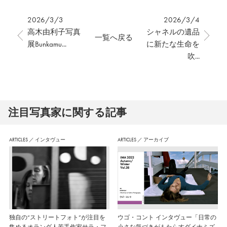
2026/3/3
2026/3/4
高木由利子写真
シャネルの遺品
一覧へ戻る
展Bunkamu...
に新たな生命を
吹...
注⽬写真家に関する記事
ARTICLES
／
インタヴュー
ARTICLES
／
アーカイブ
独自の“ストリートフォト”が注目を
ウゴ・コント インタヴュー「日常の