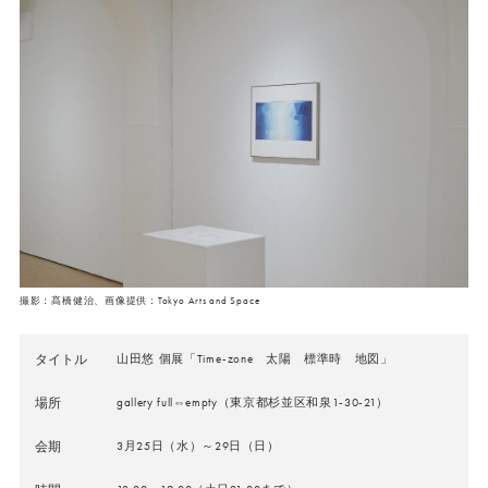
撮影：髙橋健治、画像提供：Tokyo Arts and Space
タイトル
山田悠 個展「Time-zone 太陽 標準時 地図」
場所
gallery full⇔empty（東京都杉並区和泉1-30-21）
会期
3月25日（水）～29日（日）