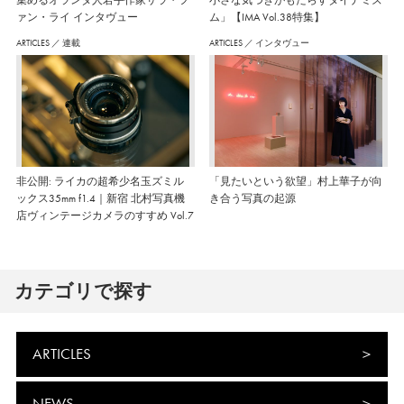
集めるオランダ人若手作家サラ・フ
小さな気づきがもたらすダイナミズ
ァン・ライ インタヴュー
ム」【IMA Vol.38特集】
ARTICLES
／
連載
ARTICLES
／
インタヴュー
非公開: ライカの超希少名玉ズミル
「見たいという欲望」村上華子が向
ックス35mm f1.4｜新宿 北村写真機
き合う写真の起源
店ヴィンテージカメラのすすめ Vol.7
カテゴリで探す
ARTICLES
NEWS