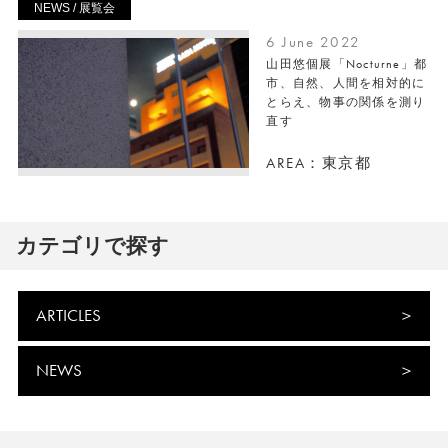
NEWS / 展覧会
6 June 2022
山田悠個展「Nocturne」都
市、自然、人間を相対的に
とらえ、物事の関係を測り
直す
AREA：東京都
カテゴリで探す
ARTICLES
NEWS