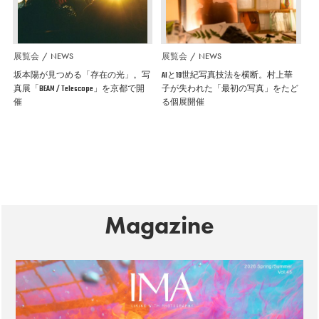
展覧会
NEWS
展覧会
NEWS
坂本陽が見つめる「存在の光」。写
AIと19世紀写真技法を横断。村上華
真展「BEAM / Telescope」を京都で開
子が失われた「最初の写真」をたど
催
る個展開催
Magazine