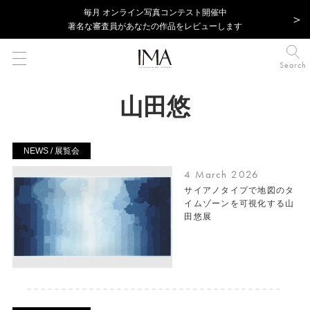
毎⽉ オンライン写真コンテスト開催中
著名な審査員があなたの作品をレビューします
Search
山田悠
NEWS / 展覧会
4 March 2026
サイアノタイプで地図のタ
イムゾーンを可視化する山
田悠展