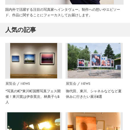
国内外で活躍する注目の写真家へインタヴュー。制作への想いやエピソー
ド、作品に関することにフォーカスしてお届けします。
人気の記事
展覧会
NEWS
展覧会
NEWS
”写真の町”東川町国際写真フェス開
御代田、東川、シャネルなどなど夏
催！東川賞は伊奈英次、林典子ら5
休みに行きたい展示6選
人