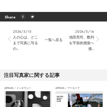
Share
2026/5/15
2026/5/16
人の心は、どこ
池田亮司、数列
一覧へ戻る
まで写真に写る
を宇宙的感覚へ
の...
接...
注⽬写真家に関する記事
ARTICLES
／
インタヴュー
ARTICLES
／
アーカイブ