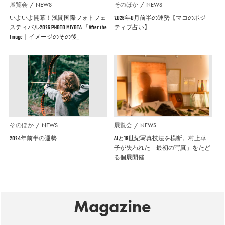
展覧会
NEWS
そのほか
NEWS
いよいよ開幕！浅間国際フォトフェ
2026年8月前半の運勢【マコのポジ
スティバル2026 PHOTO MIYOTA 「After the
ティブ占い】
Image｜イメージのその後」
そのほか
NEWS
展覧会
NEWS
2024年前半の運勢
AIと19世紀写真技法を横断。村上華
子が失われた「最初の写真」をたど
る個展開催
Magazine