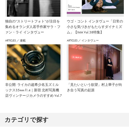
独自の“ストリートフォト”が注目を
ウゴ・コント インタヴュー「日常の
集めるオランダ人若手作家サラ・フ
小さな気づきがもたらすダイナミズ
ァン・ライ インタヴュー
ム」【IMA Vol.38特集】
ARTICLES
／
連載
ARTICLES
／
インタヴュー
非公開: ライカの超希少名玉ズミル
「見たいという欲望」村上華子が向
ックス35mm f1.4｜新宿 北村写真機
き合う写真の起源
店ヴィンテージカメラのすすめ Vol.7
カテゴリで探す