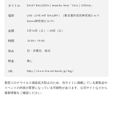
タイトル
DAISY BALLOON｜Mamiko Hirai「CALL｜SIGNAL」
場所
LAG（LIVE ART GALLERY）（東京都渋谷区神宮前2-4-11
Daiwa神宮前ビル1F）
会期
5月16日（土）～30日（土）
時間
13:00～19:00
休み
日・月曜日、祝日
料金
無し
URL
https://www.live-art-books.jp/lag/
新型コロナウイルス感染拡大防止のため、当サイトに掲載している展覧会や
イベントの内容が変更になっている可能性があります。公式サイトなどから
最新情報をご確認ください。