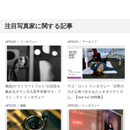
注⽬写真家に関する記事
ARTICLES
／
インタヴュー
ARTICLES
／
アーカイブ
独自の“ストリートフォト”が注目を
ウゴ・コント インタヴュー「日常の
集めるオランダ人若手作家サラ・フ
小さな気づきがもたらすダイナミズ
ァン・ライ インタヴュー
ム」【IMA Vol.38特集】
ARTICLES
／
連載
ARTICLES
／
インタヴュー