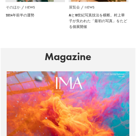
そのほか
NEWS
展覧会
NEWS
2024年前半の運勢
AIと19世紀写真技法を横断。村上華
子が失われた「最初の写真」をたど
る個展開催
Magazine