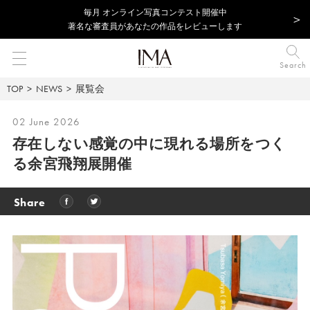
毎⽉ オンライン写真コンテスト開催中
著名な審査員があなたの作品をレビューします
Search
TOP
NEWS
展覧会
02 June 2026
存在しない感覚の中に現れる場所をつく
る余宮飛翔展開催
Share