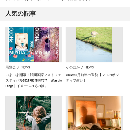
人気の記事
展覧会
NEWS
そのほか
NEWS
いよいよ開幕！浅間国際フォトフェ
2026年8月前半の運勢【マコのポジ
スティバル2026 PHOTO MIYOTA 「After the
ティブ占い】
Image｜イメージのその後」