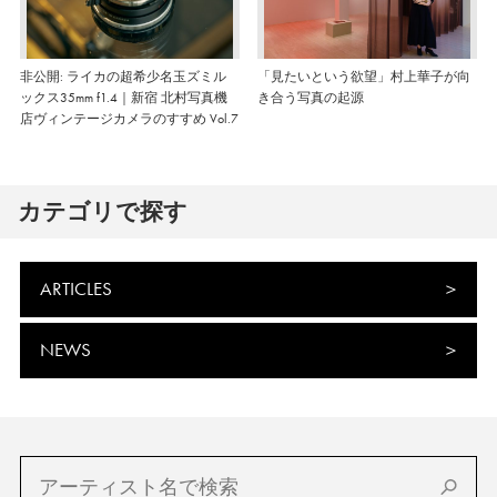
非公開: ライカの超希少名玉ズミル
「見たいという欲望」村上華子が向
ックス35mm f1.4｜新宿 北村写真機
き合う写真の起源
店ヴィンテージカメラのすすめ Vol.7
カテゴリで探す
ARTICLES
NEWS