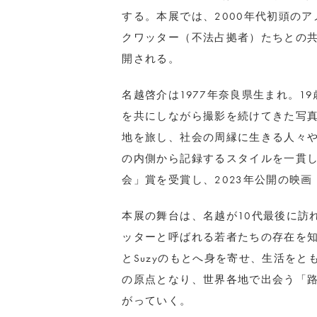
する。本展では、2000年代初頭の
クワッター（不法占拠者）たちとの共
開される。
名越啓介は1977年奈良県生まれ。
を共にしながら撮影を続けてきた写
地を旅し、社会の周縁に生きる人々
の内側から記録するスタイルを一貫して
会」賞を受賞し、2023年公開の映
本展の舞台は、名越が10代最後に訪
ッターと呼ばれる若者たちの存在を知っ
とSuzyのもとへ身を寄せ、生活を
の原点となり、世界各地で出会う「
がっていく。