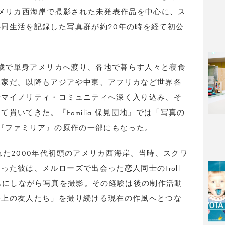
アメリカ西海岸で撮影された未発表作品を中心に、ス
同生活を記録した写真群が約20年の時を経て初公
19歳で単身アメリカへ渡り、各地で暮らす人々と寝食
真家だ。以降もアジアや中東、アフリカなど世界各
やマイノリティ・コミュニティへ深く入り込み、そ
貫いてきた。『Familia 保見団地』では「写真の
画『ファミリア』の原作の一部にもなった。
れた2000年代初頭のアメリカ西海岸。当時、スクワ
た彼は、メルローズで出会った恋人同士のTroll
ともにしながら写真を撮影。その経験は後の制作活動
路上の友人たち」を撮り続ける現在の作風へとつな