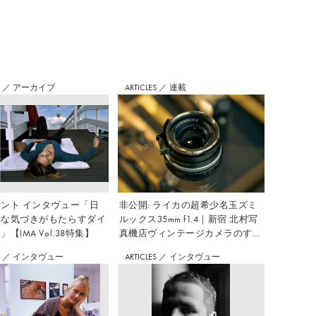
S
／
アーカイブ
ARTICLES
／
連載
ント インタヴュー「日
非公開: ライカの超希少名玉ズミ
さな気づきがもたらすダイ
ルックス35mm f1.4｜新宿 北村写
【IMA Vol.38特集】
真機店ヴィンテージカメラのすす
め Vol.7
S
／
インタヴュー
ARTICLES
／
インタヴュー