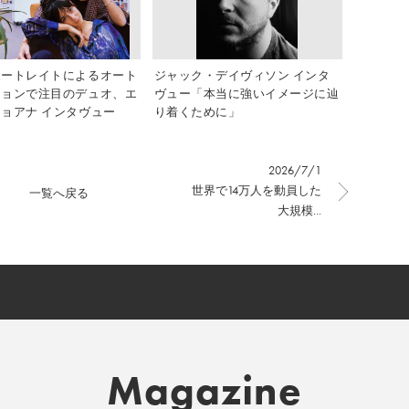
ポートレイトによるオート
ジャック・デイヴィソン インタ
ションで注目のデュオ、エ
ヴュー「本当に強いイメージに辿
ョアナ インタヴュー
り着くために」
2026/7/1
世界で14万人を動員した
一覧へ戻る
大規模...
Magazine