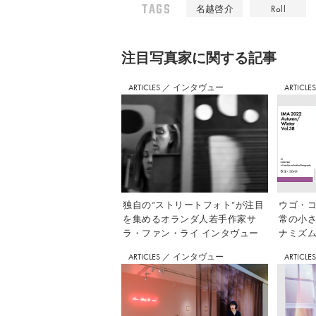
TAGS
名越啓介
Roll
注⽬写真家に関する記事
ARTICLES
／
インタヴュー
ARTICLE
独自の“ストリートフォト”が注目
ウゴ・コ
を集めるオランダ人若手作家サ
常の小
ラ・ファン・ライ インタヴュー
ナミズム」
ARTICLES
／
インタヴュー
ARTICLE