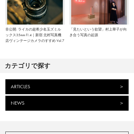
非公開: ライカの超希少名玉ズミル
「見たいという欲望」村上華子が向
ックス35mm f1.4｜新宿 北村写真機
き合う写真の起源
店ヴィンテージカメラのすすめ Vol.7
カテゴリで探す
ARTICLES
NEWS