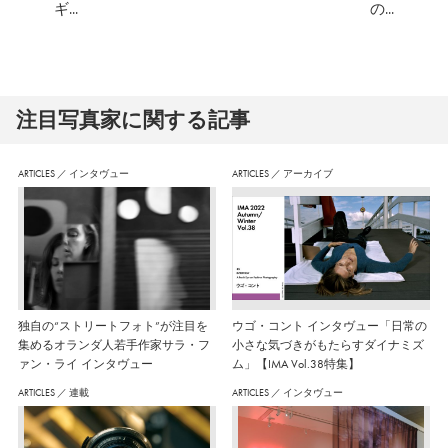
ギ...
の...
注⽬写真家に関する記事
ARTICLES
／
インタヴュー
ARTICLES
／
アーカイブ
独自の“ストリートフォト”が注目を
ウゴ・コント インタヴュー「日常の
集めるオランダ人若手作家サラ・フ
小さな気づきがもたらすダイナミズ
ァン・ライ インタヴュー
ム」【IMA Vol.38特集】
ARTICLES
／
連載
ARTICLES
／
インタヴュー