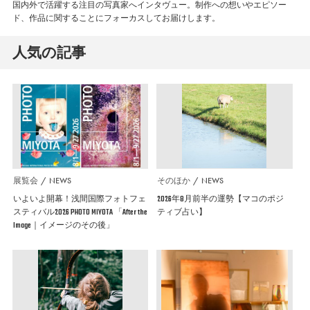
国内外で活躍する注目の写真家へインタヴュー。制作への想いやエピソー
ド、作品に関することにフォーカスしてお届けします。
人気の記事
展覧会
NEWS
そのほか
NEWS
いよいよ開幕！浅間国際フォトフェ
2026年8月前半の運勢【マコのポジ
スティバル2026 PHOTO MIYOTA 「After the
ティブ占い】
Image｜イメージのその後」