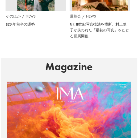
そのほか
NEWS
展覧会
NEWS
2024年前半の運勢
AIと19世紀写真技法を横断。村上華
子が失われた「最初の写真」をたど
る個展開催
Magazine