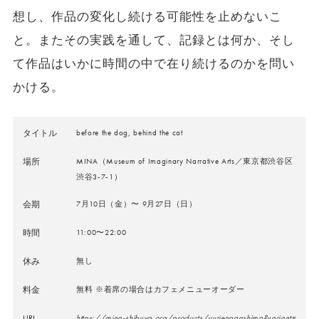
想し、作品の変化し続ける可能性を止めないこ
と。またその実践を通して、記録とは何か、そし
て作品はいかに時間の中で在り続けるのかを問い
かける。
タイトル
before the dog, behind the cat
場所
MINA（Museum of Imaginary Narrative Arts／東京都渋谷区
渋谷3-7-1）
会期
7月10日（金）〜 9月27日（日）
時間
11:00〜22:00
休み
無し
料金
無料 ※着席の場合はカフェメニューオーダー
URL
https://mina-shibuya.org/products/yurienagashima?variant=