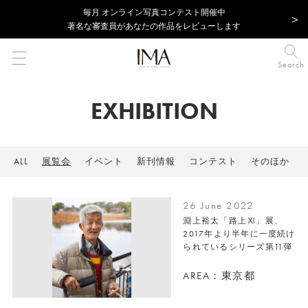
毎⽉ オンライン写真コンテスト開催中
著名な審査員があなたの作品をレビューします
Search
EXHIBITION
ALL
展覧会
イベント
新刊情報
コンテスト
そのほか
26 June 2022
淵上裕太「路上Ⅺ」展、
2017年より半年に一度続け
られているシリーズ第11弾
AREA：東京都