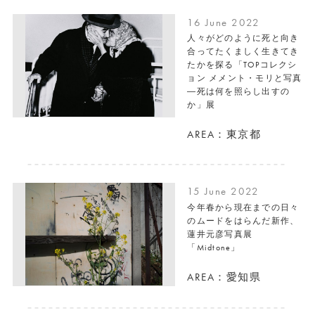
16 June 2022
人々がどのように死と向き
合ってたくましく生きてき
たかを探る「TOPコレクシ
ョン メメント・モリと写真
―死は何を照らし出すの
か」展
AREA：東京都
15 June 2022
今年春から現在までの日々
のムードをはらんだ新作、
蓮井元彦写真展
「Midtone」
AREA：愛知県