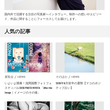
国内外で活躍する注目の写真家へインタヴュー。制作への想いやエピソー
ド、作品に関することにフォーカスしてお届けします。
人気の記事
展覧会
NEWS
そのほか
NEWS
いよいよ開幕！浅間国際フォトフェ
2026年8月前半の運勢【マコのポジ
スティバル2026 PHOTO MIYOTA 「After the
ティブ占い】
Image｜イメージのその後」