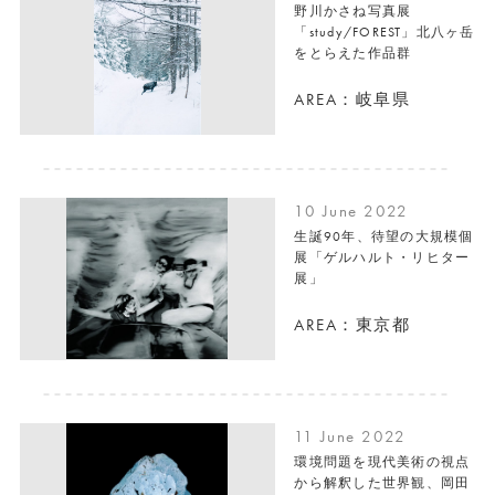
野川かさね写真展
「study/FOREST」北八ヶ岳
をとらえた作品群
AREA：岐阜県
10 June 2022
生誕90年、待望の大規模個
展「ゲルハルト・リヒター
展」
AREA：東京都
11 June 2022
環境問題を現代美術の視点
から解釈した世界観、岡田