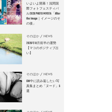
いよいよ開幕！浅間国
際フォトフェスティバ
ル2026 PHOTO MIYOTA 「After
the Image｜イメージのそ
の後」
そのほか
NEWS
2026年8月前半の運勢
【マコのポジティブ占
い】
そのほか
NEWS
GW中に読み返したい写
真集まとめ「ヌード」5
選