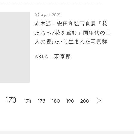
02 April 2021
赤木遥、安田和弘写真展「花
たちへ/花を踏む」同年代の二
人の視点から生まれた写真群
AREA：東京都
173
174
175
180
190
200