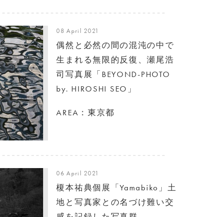
08 April 2021
偶然と必然の間の混沌の中で
生まれる無限的反復、瀬尾浩
司写真展「BEYOND-PHOTO
by. HIROSHI SEO」
AREA：東京都
06 April 2021
榎本祐典個展「Yamabiko」土
地と写真家との名づけ難い交
感を記録した写真群