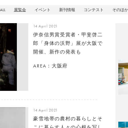
ALL
展覧会
イベント
新刊情報
コンテスト
そのほ
14 April 2021
伊奈信男賞受賞者・甲斐啓二
郎「身体の沃野」展が大阪で
開催、新作の発表も
AREA：大阪府
14 April 2021
豪雪地帯の農村の暮らしとそ
こに暮らす人々の心根を写し