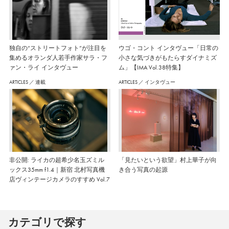
独自の“ストリートフォト”が注目を
ウゴ・コント インタヴュー「日常の
集めるオランダ人若手作家サラ・フ
小さな気づきがもたらすダイナミズ
ァン・ライ インタヴュー
ム」【IMA Vol.38特集】
ARTICLES
／
連載
ARTICLES
／
インタヴュー
非公開: ライカの超希少名玉ズミル
「見たいという欲望」村上華子が向
ックス35mm f1.4｜新宿 北村写真機
き合う写真の起源
店ヴィンテージカメラのすすめ Vol.7
カテゴリで探す