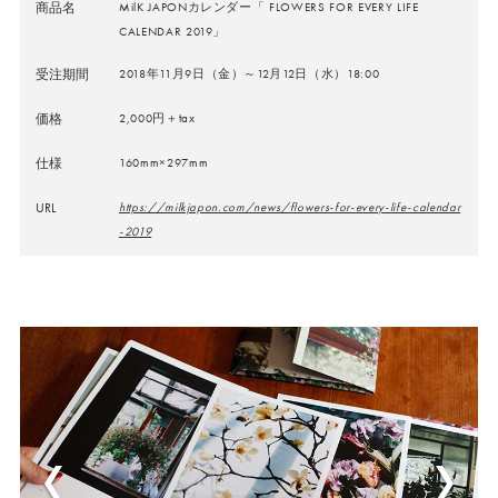
商品名
MilK JAPONカレンダー「 FLOWERS FOR EVERY LIFE
CALENDAR 2019」
受注期間
2018年11月9日（金）～12月12日（水）18:00
価格
2,000円＋tax
仕様
160mm×297mm
URL
https://milkjapon.com/news/flowers-for-every-life-calendar
-2019