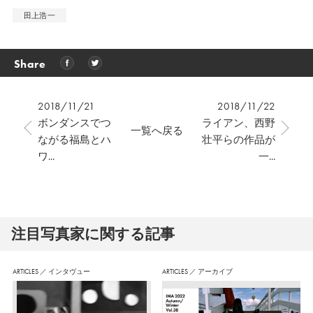
田上浩一
Share
2018/11/21
2018/11/22
ボンダンスでつ
ライアン、西野
一覧へ戻る
ながる福島とハ
壮平らの作品が
ワ...
一...
注⽬写真家に関する記事
ARTICLES
／
インタヴュー
ARTICLES
／
アーカイブ