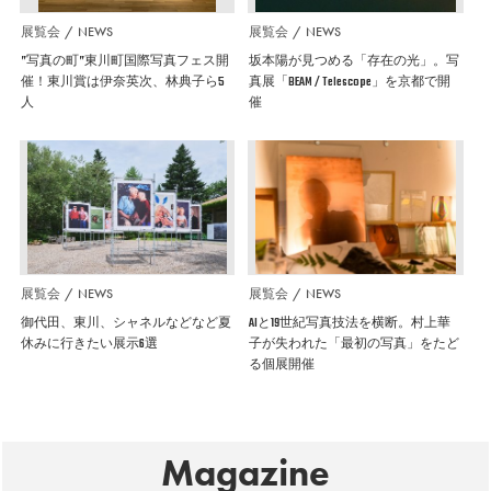
展覧会
NEWS
展覧会
NEWS
”写真の町”東川町国際写真フェス開
坂本陽が見つめる「存在の光」。写
催！東川賞は伊奈英次、林典子ら5
真展「BEAM / Telescope」を京都で開
人
催
展覧会
NEWS
展覧会
NEWS
御代田、東川、シャネルなどなど夏
AIと19世紀写真技法を横断。村上華
休みに行きたい展示6選
子が失われた「最初の写真」をたど
る個展開催
Magazine