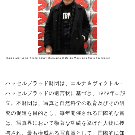
Daido Moriyama. Photo: Sohey Moriyama © Daido Moriyama Photo Foundation
ハッセルブラッド財団は、エルナ＆ヴィクトル・
ハッセルブラッドの遺言状に基づき、1979年に設
立。本財団は、写真と自然科学の教育及びその研
究の促進を目的とし、毎年開催される国際的な賞
は、写真界において顕著な功績を挙げた人物に授
与され、最も権威ある写真賞として、国際的に知