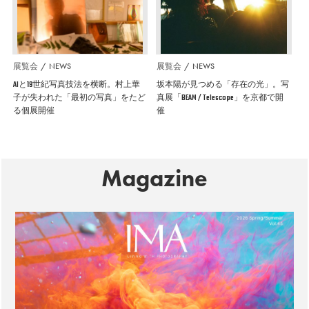
展覧会
NEWS
展覧会
NEWS
AIと19世紀写真技法を横断。村上華
坂本陽が見つめる「存在の光」。写
子が失われた「最初の写真」をたど
真展「BEAM / Telescope」を京都で開
る個展開催
催
Magazine