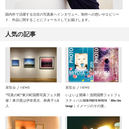
国内外で活躍する注目の写真家へインタヴュー。制作への想いやエピソー
ド、作品に関することにフォーカスしてお届けします。
人気の記事
展覧会
NEWS
展覧会
NEWS
”写真の町”東川町国際写真フェス開
いよいよ開幕！浅間国際フォトフェ
催！東川賞は伊奈英次、林典子ら5
スティバル2026 PHOTO MIYOTA 「After the
人
Image｜イメージのその後」