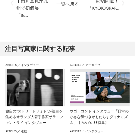
宇田川直寛が九
締切間近！
一覧へ戻る
州で初個展
「KYOTOGRAP...
「Bu...
注⽬写真家に関する記事
ARTICLES
／
インタヴュー
ARTICLES
／
アーカイブ
独自の“ストリートフォト”が注目を
ウゴ・コント インタヴュー「日常の
集めるオランダ人若手作家サラ・フ
小さな気づきがもたらすダイナミズ
ァン・ライ インタヴュー
ム」【IMA Vol.38特集】
ARTICLES
／
連載
ARTICLES
／
インタヴュー