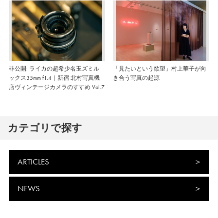
非公開: ライカの超希少名玉ズミル
「見たいという欲望」村上華子が向
ックス35mm f1.4｜新宿 北村写真機
き合う写真の起源
店ヴィンテージカメラのすすめ Vol.7
カテゴリで探す
ARTICLES
NEWS