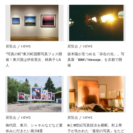
展覧会
NEWS
展覧会
NEWS
”写真の町”東川町国際写真フェス開
坂本陽が見つめる「存在の光」。写
催！東川賞は伊奈英次、林典子ら5
真展「BEAM / Telescope」を京都で開
人
催
展覧会
NEWS
展覧会
NEWS
御代田、東川、シャネルなどなど夏
AIと19世紀写真技法を横断。村上華
休みに行きたい展示6選
子が失われた「最初の写真」をたど