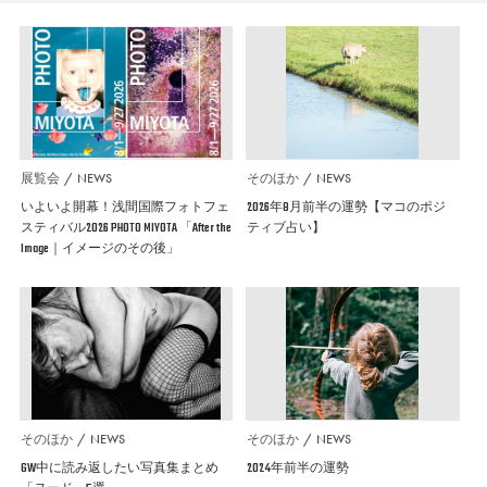
展覧会
NEWS
そのほか
NEWS
いよいよ開幕！浅間国際フォトフェ
2026年8月前半の運勢【マコのポジ
スティバル2026 PHOTO MIYOTA 「After the
ティブ占い】
Image｜イメージのその後」
そのほか
NEWS
そのほか
NEWS
GW中に読み返したい写真集まとめ
2024年前半の運勢