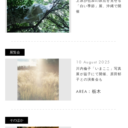
上原沙也加の原点を見せる
「白い季節」展、沖縄で開
催
展覧会
10 August 2025
川内倫子「いまここ」写真
展が益子にて開催、原田郁
子との演奏会も
AREA：栃木
そのほか