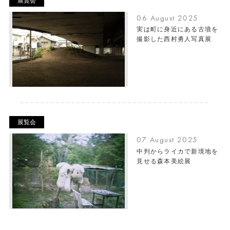
展覧会
06 August 2025
実は町に身近にある古墳を
撮影した西村勇人写真展
展覧会
07 August 2025
中判からライカで新境地を
見せる森本美絵展