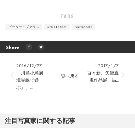
TAGS
ピーター・プクラス
SPBH Editions
twelvebooks
Share
2016/12/27
2017/1/7
「川島小鳥展
百々新、矢後直
一覧へ戻る
境界線で遊
規作品展「bir...
ぶ」、...
注⽬写真家に関する記事