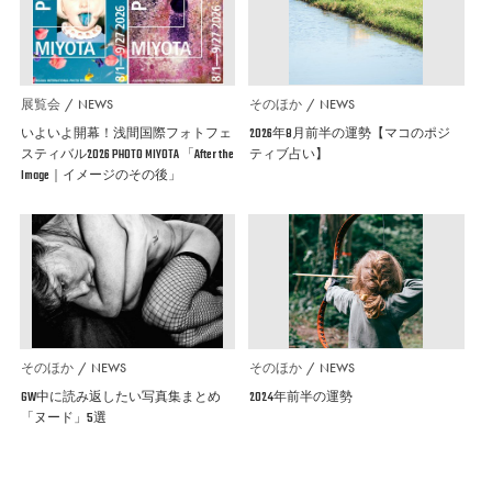
展覧会
NEWS
そのほか
NEWS
いよいよ開幕！浅間国際フォトフェ
2026年8月前半の運勢【マコのポジ
スティバル2026 PHOTO MIYOTA 「After the
ティブ占い】
Image｜イメージのその後」
そのほか
NEWS
そのほか
NEWS
GW中に読み返したい写真集まとめ
2024年前半の運勢
「ヌード」5選