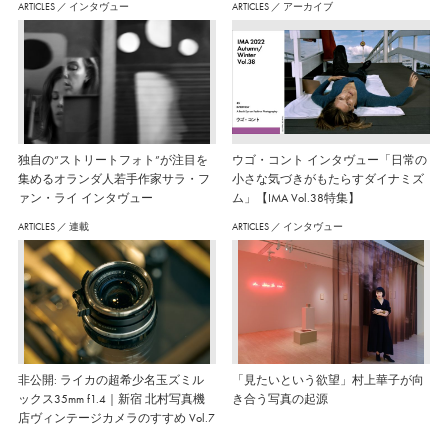
ARTICLES
／
インタヴュー
ARTICLES
／
アーカイブ
独自の“ストリートフォト”が注目を
ウゴ・コント インタヴュー「日常の
集めるオランダ人若手作家サラ・フ
小さな気づきがもたらすダイナミズ
ァン・ライ インタヴュー
ム」【IMA Vol.38特集】
ARTICLES
／
連載
ARTICLES
／
インタヴュー
非公開: ライカの超希少名玉ズミル
「見たいという欲望」村上華子が向
ックス35mm f1.4｜新宿 北村写真機
き合う写真の起源
店ヴィンテージカメラのすすめ Vol.7