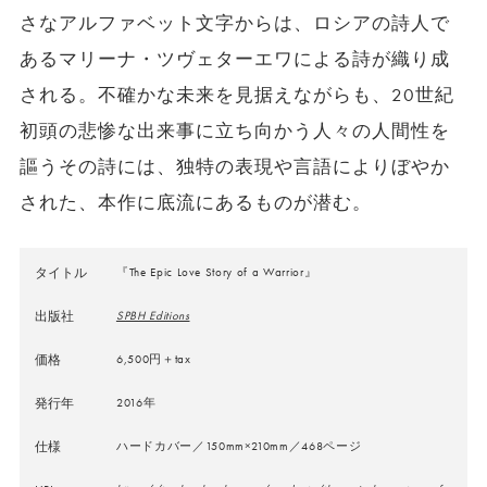
さなアルファベット文字からは、ロシアの詩人で
あるマリーナ・ツヴェターエワによる詩が織り成
される。不確かな未来を見据えながらも、20世紀
初頭の悲惨な出来事に立ち向かう人々の人間性を
謳うその詩には、独特の表現や言語によりぼやか
された、本作に底流にあるものが潜む。
タイトル
『The Epic Love Story of a Warrior』
出版社
SPBH Editions
価格
6,500円＋tax
発行年
2016年
仕様
ハードカバー／150mm×210mm／468ページ