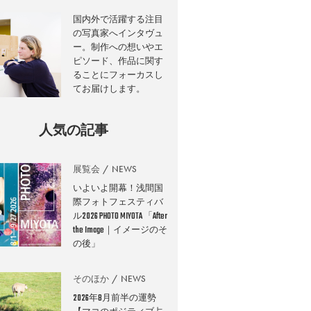
国内外で活躍する注目
の写真家へインタヴュ
ー。制作への想いやエ
ピソード、作品に関す
ることにフォーカスし
てお届けします。
人気の記事
展覧会
NEWS
いよいよ開幕！浅間国
際フォトフェスティバ
ル2026 PHOTO MIYOTA 「After
the Image｜イメージのそ
の後」
そのほか
NEWS
2026年8月前半の運勢