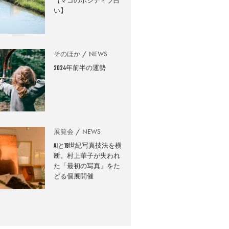
【マコのポジティブ占
い】
そのほか
NEWS
2024年前半の運勢
展覧会
NEWS
AIと19世紀写真技法を横
断。村上華子が失われ
た「最初の写真」をた
どる個展開催