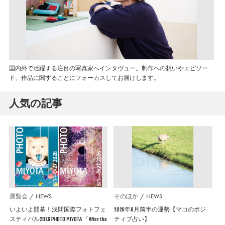
国内外で活躍する注目の写真家へインタヴュー。制作への想いやエピソー
ド、作品に関することにフォーカスしてお届けします。
人気の記事
展覧会
NEWS
そのほか
NEWS
いよいよ開幕！浅間国際フォトフェ
2026年8月前半の運勢【マコのポジ
スティバル2026 PHOTO MIYOTA 「After the
ティブ占い】