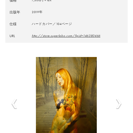
価格
出版年
2019年
仕様
ハードカバー／104ページ
URL
http://store.superlabo.com/?pid=146380466