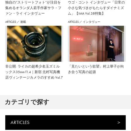
独自の“ストリートフォト”が注目を
ウゴ・コント インタヴュー「日常の
集めるオランダ人若手作家サラ・フ
小さな気づきがもたらすダイナミズ
ァン・ライ インタヴュー
ム」【IMA Vol.38特集】
ARTICLES
／
連載
ARTICLES
／
インタヴュー
非公開: ライカの超希少名玉ズミル
「見たいという欲望」村上華子が向
ックス35mm f1.4｜新宿 北村写真機
き合う写真の起源
店ヴィンテージカメラのすすめ Vol.7
カテゴリで探す
ARTICLES