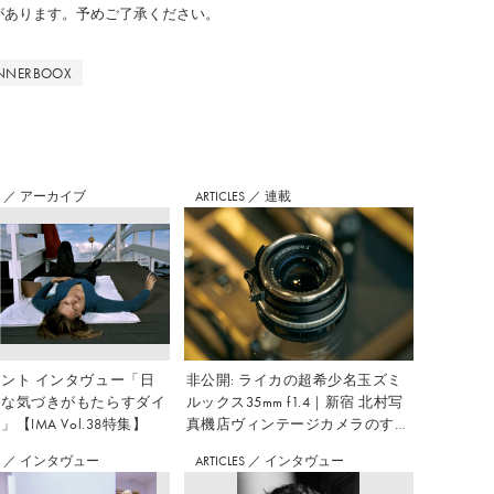
のがあります。予めご了承ください。
INNERBOOX
S
／
アーカイブ
ARTICLES
／
連載
ント インタヴュー「日
非公開: ライカの超希少名玉ズミ
さな気づきがもたらすダイ
ルックス35mm f1.4｜新宿 北村写
【IMA Vol.38特集】
真機店ヴィンテージカメラのすす
め Vol.7
S
／
インタヴュー
ARTICLES
／
インタヴュー