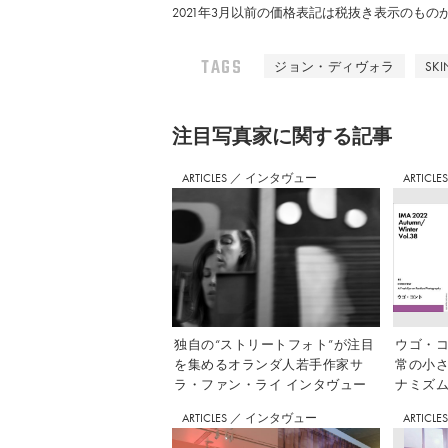
2021年3月以前の価格表記は税抜き表示のも
TAGS
ジョン・ディヴォラ
SK
注⽬写真家に関する記事
ARTICLES
／
インタヴュー
ARTICLE
独自の“ストリートフォト”が注目
ウゴ・コ
を集めるオランダ人若手作家サ
常の小
ラ・ファン・ライ インタヴュー
ナミズム」
ARTICLES
／
インタヴュー
ARTICLE