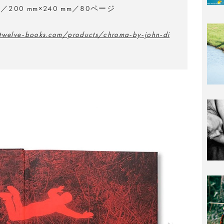
200 mm×240 mm／80ページ
twelve-books.com/products/chroma-by-john-di