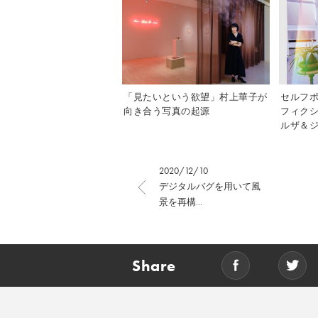
「見たいという欲望」村上華子が
セルフ
向き合う写真の起源
フィク
ルザ＆ジ
2020/12/10
デジタルバグを用いて風
景を再構...
Share