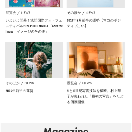
展覧会
NEWS
そのほか
NEWS
いよいよ開幕！浅間国際フォトフェ
2026年8月前半の運勢【マコのポジ
スティバル2026 PHOTO MIYOTA 「After the
ティブ占い】
Image｜イメージのその後」
そのほか
NEWS
展覧会
NEWS
2024年前半の運勢
AIと19世紀写真技法を横断。村上華
子が失われた「最初の写真」をたど
る個展開催
Magazine