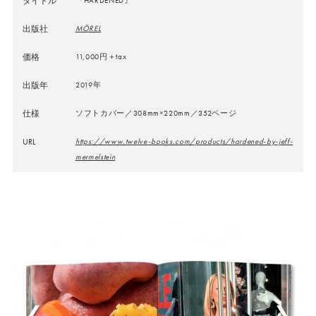
タイトル
出版社
MÖREL
価格
11,000円＋tax
出版年
2019年
仕様
ソフトカバー／308mm×220mm／352ページ
URL
https://www.twelve-books.com/products/hardened-by-jeff-
mermelstein