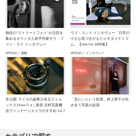
独自の“ストリートフォト”が注目を
ウゴ・コント インタヴュー「日常の
集めるオランダ人若手作家サラ・フ
小さな気づきがもたらすダイナミズ
ァン・ライ インタヴュー
ム」【IMA Vol.38特集】
ARTICLES
／
連載
ARTICLES
／
インタヴュー
非公開: ライカの超希少名玉ズミル
「見たいという欲望」村上華子が向
ックス35mm f1.4｜新宿 北村写真機
き合う写真の起源
店ヴィンテージカメラのすすめ Vol.7