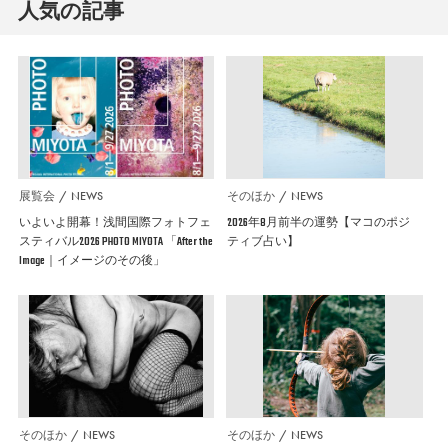
人気の記事
展覧会
NEWS
そのほか
NEWS
いよいよ開幕！浅間国際フォトフェ
2026年8月前半の運勢【マコのポジ
スティバル2026 PHOTO MIYOTA 「After the
ティブ占い】
Image｜イメージのその後」
そのほか
NEWS
そのほか
NEWS