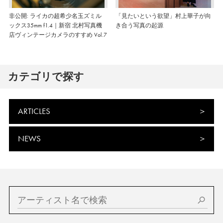
非公開: ライカの超希少名玉ズミル
「見たいという欲望」村上華子が向
ックス35mm f1.4｜新宿 北村写真機
き合う写真の起源
店ヴィンテージカメラのすすめ Vol.7
カテゴリで探す
ARTICLES
NEWS