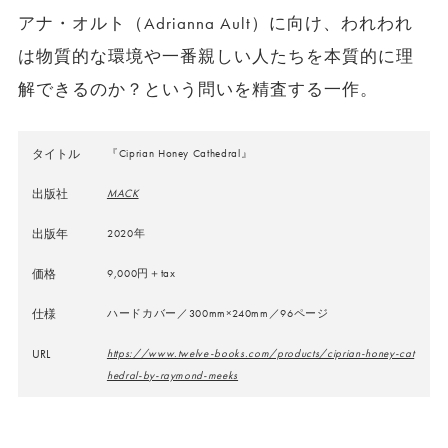
アナ・オルト（Adrianna Ault）に向け、われわれ
は物質的な環境や一番親しい人たちを本質的に理
解できるのか？という問いを精査する一作。
タイトル
『Ciprian Honey Cathedral』
出版社
MACK
出版年
2020年
価格
9,000円＋tax
仕様
ハードカバー／300mm×240mm／96ページ
URL
https://www.twelve-books.com/products/ciprian-honey-cat
hedral-by-raymond-meeks