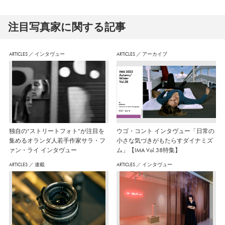
注⽬写真家に関する記事
ARTICLES
／
インタヴュー
ARTICLES
／
アーカイブ
独自の“ストリートフォト”が注目を
ウゴ・コント インタヴュー「日常の
集めるオランダ人若手作家サラ・フ
小さな気づきがもたらすダイナミズ
ァン・ライ インタヴュー
ム」【IMA Vol.38特集】
ARTICLES
／
連載
ARTICLES
／
インタヴュー