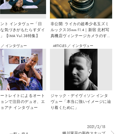
ント インタヴュー「日
非公開: ライカの超希少名玉ズミ
さな気づきがもたらすダイ
ルックス35mm f1.4｜新宿 北村写
【IMA Vol.38特集】
真機店ヴィンテージカメラのすす
め Vol.7
S
／
インタヴュー
ARTICLES
／
インタヴュー
ポートレイトによるオート
ジャック・デイヴィソン インタ
ションで注目のデュオ、エ
ヴュー「本当に強いイメージに辿
ョアナ インタヴュー
り着くために」
2021/2/15
蜷川実花の新作スナップ