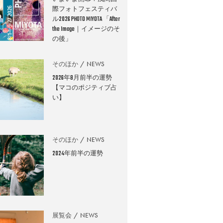
際フォトフェスティバ
ル2026 PHOTO MIYOTA 「After
the Image｜イメージのそ
の後」
そのほか
NEWS
2026年8月前半の運勢
【マコのポジティブ占
い】
そのほか
NEWS
2024年前半の運勢
展覧会
NEWS