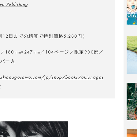
a Publishing
2月12日までの精算で特別価格5,280円）
180mm×247mm／104ページ／限定900部／
ンバー入
.akionagasawa.com/jp/shop/books/akionagas
/