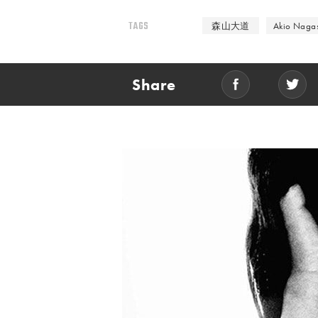
TAGS
森山大道
Akio Nagas
Share