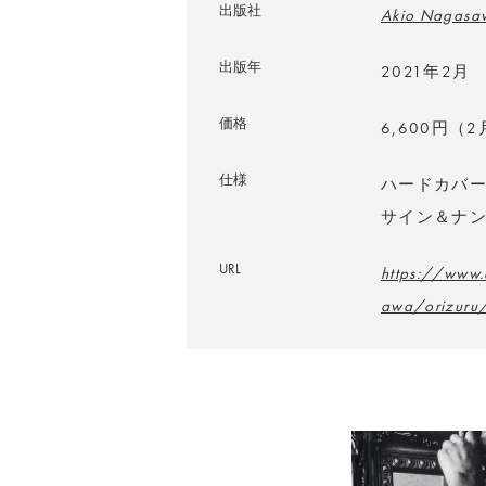
出版社
Akio Nagasaw
出版年
2021年2月
価格
6,600円（
仕様
ハードカバー／
サイン＆ナ
URL
https://www
awa/orizuru