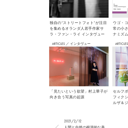
独自の“ストリートフォト”が注目
ウゴ・コ
を集めるオランダ人若手作家サ
常の小
ラ・ファン・ライ インタヴュー
ナミズム」
ARTICLES
／
インタヴュー
ARTICLE
「見たいという欲望」村上華子が
セルフ
向き合う写真の起源
フィク
ルザ＆ジ
2021/2/12
人間と自然の根源的な美