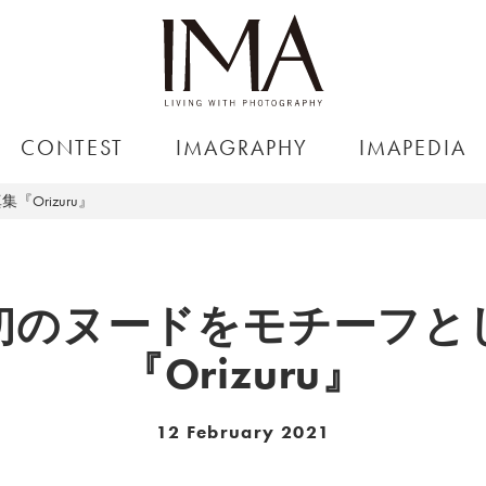
CONTEST
IMAGRAPHY
IMAPEDIA
Orizuru』
初のヌードをモチーフと
『Orizuru』
12 February 2021