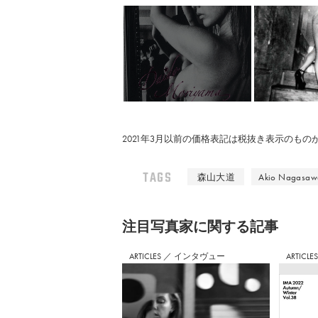
2021年3月以前の価格表記は税抜き表示のも
TAGS
森山大道
Akio Nagasawa
注⽬写真家に関する記事
ARTICLES
／
インタヴュー
ARTICLE