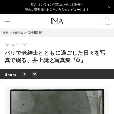
毎⽉ オンライン写真コンテスト開催中
著名な審査員があなたの作品をレビューします
Search
TOP
NEWS
新刊情報
06 April 2021
パリで老紳士とともに過ごした日々を写
真で綴る、
井上奨之写真集『Õ』
Share