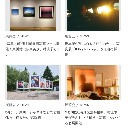
展覧会
NEWS
展覧会
NEWS
”写真の町”東川町国際写真フェス開
坂本陽が見つめる「存在の光」。写
催！東川賞は伊奈英次、林典子ら5
真展「BEAM / Telescope」を京都で開
人
催
展覧会
NEWS
展覧会
NEWS
御代田、東川、シャネルなどなど夏
AIと19世紀写真技法を横断。村上華
休みに行きたい展示6選
子が失われた「最初の写真」をたど
る個展開催