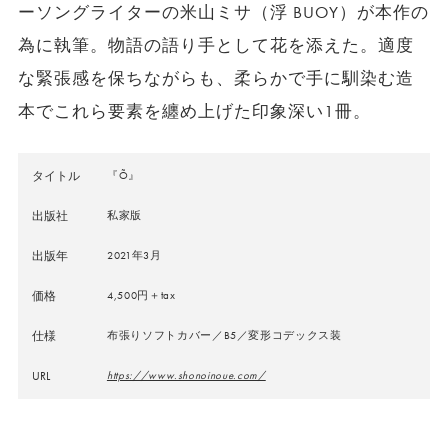
ーソングライターの米山ミサ（浮 BUOY）が本作の
為に執筆。物語の語り手として花を添えた。適度
な緊張感を保ちながらも、柔らかで手に馴染む造
本でこれら要素を纏め上げた印象深い1冊。
タイトル
『Õ』
出版社
私家版
出版年
2021年3月
価格
4,500円＋tax
仕様
布張りソフトカバー／B5／変形コデックス装
URL
https://www.shonoinoue.com/