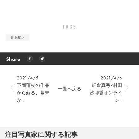
TAGS
井上奨之
Share
2021/4/5
2021/4/6
下岡蓮杖の作品
細倉真弓×村田
一覧へ戻る
から蘇る、幕末
沙耶香オンライ
か...
ン...
注⽬写真家に関する記事