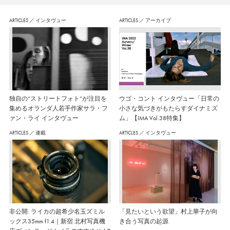
ARTICLES
／
インタヴュー
ARTICLES
／
アーカイブ
独自の“ストリートフォト”が注目を
ウゴ・コント インタヴュー「日常の
集めるオランダ人若手作家サラ・フ
小さな気づきがもたらすダイナミズ
ァン・ライ インタヴュー
ム」【IMA Vol.38特集】
ARTICLES
／
連載
ARTICLES
／
インタヴュー
非公開: ライカの超希少名玉ズミル
「見たいという欲望」村上華子が向
ックス35mm f1.4｜新宿 北村写真機
き合う写真の起源