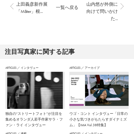
上田義彦新作展
山内悠が外側に
一覧へ戻る
「Māter」根...
向けて問いかけ
た...
注⽬写真家に関する記事
ARTICLES
／
インタヴュー
ARTICLES
／
アーカイブ
独自の“ストリートフォト”が注目を
ウゴ・コント インタヴュー「日常の
集めるオランダ人若手作家サラ・フ
小さな気づきがもたらすダイナミズ
ァン・ライ インタヴュー
ム」【IMA Vol.38特集】
ARTICLES
／
連載
ARTICLES
／
インタヴュー