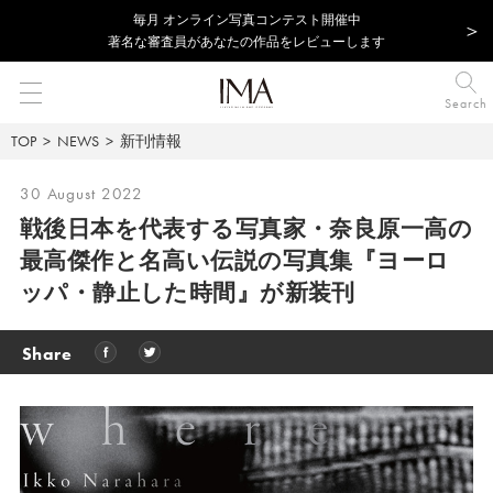
毎⽉ オンライン写真コンテスト開催中
著名な審査員があなたの作品をレビューします
Search
TOP
NEWS
新刊情報
30 August 2022
戦後日本を代表する写真家・奈良原一高の
最高傑作と名高い伝説の写真集『ヨーロ
ッパ・静止した時間』が新装刊
Share