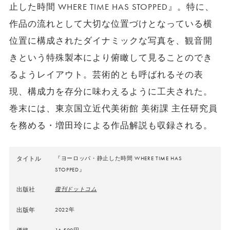
止した時間 WHERE TIME HAS STOPPED』。特に、
作品の流れとして大切な位置づけとなっている横
位置に構成されたダイナミックな写真を、観音開
きという特殊製本により俯瞰して見ることのでき
るようレイアウト。芸術的とも呼ばれるその表
現、構成力を存分に味わえるように工夫された。
巻末には、東京国立近代美術館 美術課 主任研究員
を務める・増田玲による作品解説も収録される。
タイトル
『ヨーロッパ・静止した時間 WHERE TIME HAS
STOPPED』
出版社
復刊ドットコム
出版年
2022年
16,500円