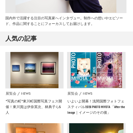
国内外で活躍する注目の写真家へインタヴュー。制作への想いやエピソー
ド、作品に関することにフォーカスしてお届けします。
人気の記事
展覧会
NEWS
展覧会
NEWS
”写真の町”東川町国際写真フェス開
いよいよ開幕！浅間国際フォトフェ
催！東川賞は伊奈英次、林典子ら5
スティバル2026 PHOTO MIYOTA 「After the
人
Image｜イメージのその後」