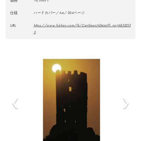
価格
仕様
ハードカバー／A4／204ページ
URL
https://www.fukkan.com/fk/CartSearchDetail?i_no=6833213
5