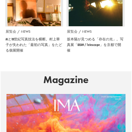
展覧会
NEWS
展覧会
NEWS
AIと19世紀写真技法を横断。村上華
坂本陽が見つめる「存在の光」。写
子が失われた「最初の写真」をたど
真展「BEAM / Telescope」を京都で開
る個展開催
催
Magazine