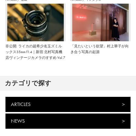
非公開: ライカの超希少名玉ズミル
「見たいという欲望」村上華子が向
ックス35mm f1.4｜新宿 北村写真機
き合う写真の起源
店ヴィンテージカメラのすすめ Vol.7
カテゴリで探す
ARTICLES
NEWS