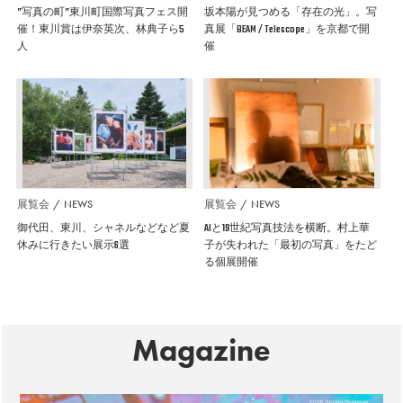
”写真の町”東川町国際写真フェス開
坂本陽が見つめる「存在の光」。写
催！東川賞は伊奈英次、林典子ら5
真展「BEAM / Telescope」を京都で開
人
催
展覧会
NEWS
展覧会
NEWS
御代田、東川、シャネルなどなど夏
AIと19世紀写真技法を横断。村上華
休みに行きたい展示6選
子が失われた「最初の写真」をたど
る個展開催
Magazine