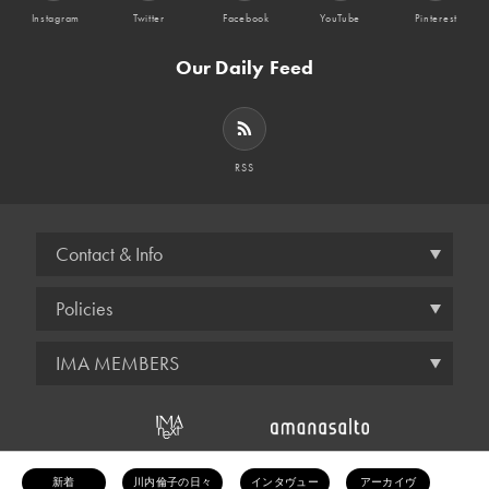
Instagram
Twitter
Facebook
YouTube
Pinterest
Our Daily Feed
RSS
Contact & Info
Policies
IMA MEMBERS
© amana inc.
新着
川内倫子の日々
インタヴュー
アーカイヴ